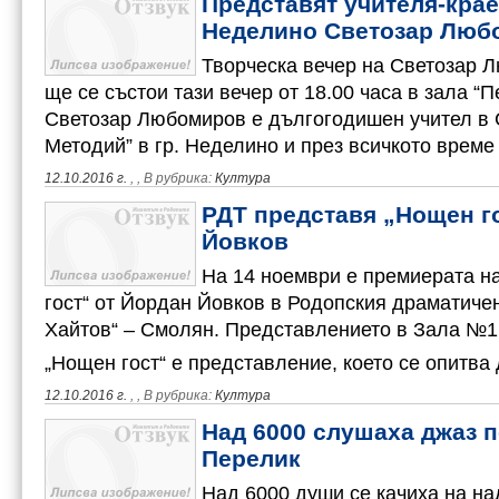
Представят учителя-крае
Неделино Светозар Люб
Творческа вечер на Светозар 
ще се състои тази вечер от 18.00 часа в зала “П
Светозар Любомиров е дългогодишен учител в С
Методий” в гр. Неделино и през всичкото врем
12.10.2016 г.
,
, В рубрика:
Култура
РДТ представя „Нощен го
Йовков
На 14 ноември е премиерата н
гост“ от Йордан Йовков в Родопския драматиче
Хайтов“ – Смолян. Представлението в Зала №1 
„Нощен гост“ е представление, което се опитв
12.10.2016 г.
,
, В рубрика:
Култура
Над 6000 слушаха джаз п
Перелик
Над 6000 души се качиха на на