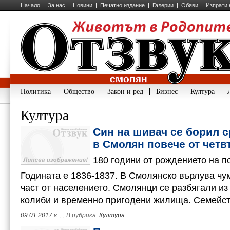
Начало
За нас
Новини
Печатно издание
Галерии
Обяви
Изпрати 
Политика
Общество
Закон и ред
Бизнес
Култура
Култура
Син на шивач се борил 
в Смолян повече от четв
180 години от рождението на п
Годината е 1836-1837. В Смолянско върлува чу
част от населението. Смолянци се разбягали из
колиби и временно пригодени жилища. Семейс
09.01.2017 г.
,
, В рубрика:
Култура