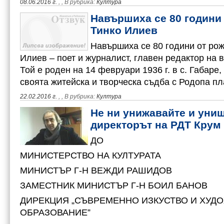
08.06.2016 г.
,
, В рубрика:
Култура
Навършиха се 80 години
Тинко Илиев
Навършиха се 80 години от рож
Илиев – поет и журналист, главен редактор на в
Той е роден на 14 февруари 1936 г. в с. Габаре,
своята житейска и творческа съдба с Родопа п
22.02.2016 г.
,
, В рубрика:
Култура
Не ни унижавайте и уни
директорът на РДТ Крум
ДО
МИНИСТЕРСТВО НА КУЛТУРАТА
МИНИСТЪР Г-Н ВЕЖДИ РАШИДОВ
ЗАМЕСТНИК МИНИСТЪР Г-Н БОИЛ БАНОВ
ДИРЕКЦИЯ „СЪВРЕМЕННО ИЗКУСТВО И ХУД
ОБРАЗОВАНИЕ”