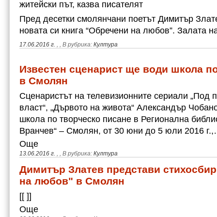
житейски път, казва писателят
Пред десетки смолянчани поетът Димитър Злат
новата си книга “Обречени на любов”. Залата 
17.06.2016 г.
,
, В рубрика:
Култура
Известен сценарист ще води школа по
в Смолян
Сценаристът на телевизионните сериали „Под п
власт“, „Дървото на живота“ Александър Чобан
школа по творческо писане в Регионална библи
Вранчев“ – Смолян, от 30 юни до 5 юли 2016 г.
Още
13.06.2016 г.
,
, В рубрика:
Култура
Димитър Златев представи стихосбир
на любов" в Смолян
[[ ]]
Още