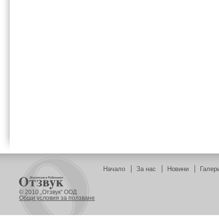
Начало
За нас
Новини
Галер
© 2010 „Отзвук“ ООД
Общи условия за ползване