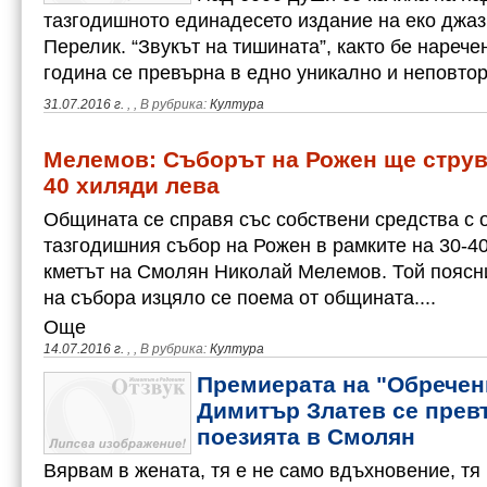
тазгодишното единадесето издание на еко джа
Перелик. “Звукът на тишината”, както бе нарече
година се превърна в едно уникално и неповто
31.07.2016 г.
,
, В рубрика:
Култура
Мелемов: Съборът на Рожен ще струв
40 хиляди лева
Общината се справя със собствени средства с 
тазгодишния събор на Рожен в рамките на 30-40
кметът на Смолян Николай Мелемов. Той поясни
на събора изцяло се поема от общината....
Още
14.07.2016 г.
,
, В рубрика:
Култура
Премиерата на "Обречен
Димитър Златев се прев
поезията в Смолян
Вярвам в жената, тя е не само вдъхновение, тя