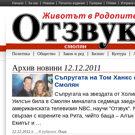
Начало
За нас
Новини
Печатно издание
Галерии
Обяви
Изпрати 
Политика
Общество
Закон и ред
Бизнес
Култура
Архив новини
12.12.2011
Съпругата на Том Ханкс 
Смолян
Съпругата на звездата от Холи
Уилсън била в Смолян миналата седмица заедн
американската телевизия NBС, научи “Отзвук”.
свързан с корените на Рита, чийто баща – Алън
Екипът и …
12.12.2011 г.
,
, В рубрика:
Лица