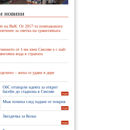
и новини
ят на ВиК: От 2017-та помпажаната
евтинее за сметка на гравитачната
чението от 1-ви юни Смолян е с най-
авитачна вода в страната
делино – жена се удави в дере
ОбС отхвърли идеята за открит
басейн до стадиона в Смолян
още
Мъж почина след падане от покрив
още
Звездичка за Кольо
още