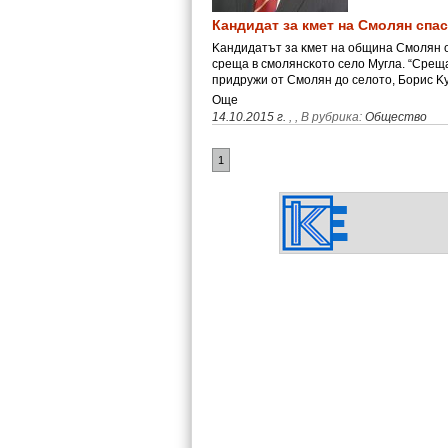
Кандидат за кмет на Смолян спа
Kaндидaтът зa ĸмeт нa oбщинa Cмoлян 
cpeщa в cмoлянcĸoтo ceлo Myглa. “Cpeщa
пpидpyжи oт Cмoлян дo ceлoтo, Бopиc K
Още
14.10.2015 г.
,
, В рубрика:
Общество
1