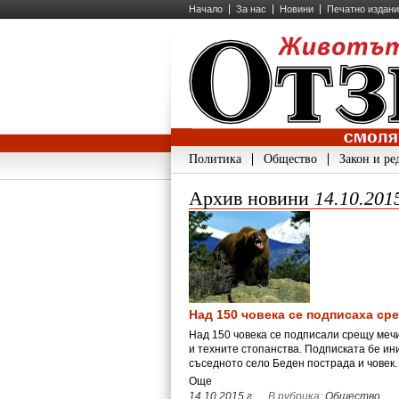
Начало
За нас
Новини
Печатно издан
Политика
Общество
Закон и ре
Архив новини
14.10.201
Над 150 човека се подписаха ср
Над 150 човека се подписали срещу мечи
и техните стопанства. Подписката бе ин
съседното село Беден пострада и човек
Още
14.10.2015 г.
,
, В рубрика:
Общество