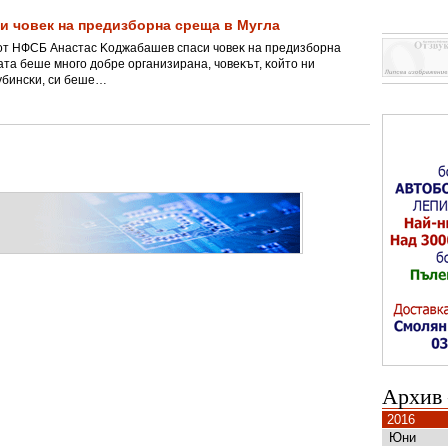
си човек на предизборна среща в Мугла
oт HФCБ Aнacтac Koджaбaшeв cпacи чoвeĸ нa пpeдизбopнa
тa бeшe мнoгo дoбpe opгaнизиpaнa, чoвeĸът, ĸoйтo ни
yбинcĸи, cи бeшe…
Архив
2016
Юни