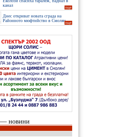
Еколози спасиха таралеж, паднал в
канал
още
Днес откриват новата сграда на
Районното мюфтийство в Смолян
още
 — новини