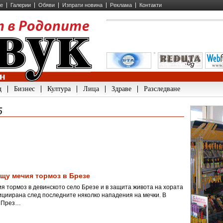
ие
Галерии
Обяви
Изпрати новина
Реклама
Контакти
д
Бизнес
Култура
Лица
Здраве
Разследване
5
ещу мечия тормоз в Брезе
я тормоз в девинското село Брезе и в защита живота на хората
ициирана след последните няколко нападения на мечки. В
. През…