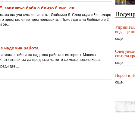
, завлякъл баба с близо 6 хил. лв.
Водещ
змама получи смолянчанинът Любомир Д. След съда в Чепеларе
ото престъпление през ноември м.г. Присъдата на Любомир е 2
ой бе…
Управител
вода ще по
още
 с надомна работа
След увели
 измама с обява за надомна работа в интернет. Моника
скъпата гр
ипетиите си, за да предпази колкото се може повече хора.
още
преди две…
Порой в Не
още