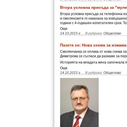
Втора условна присъда за "муле"
Втора условна присъда за телефонна и
и смолянските го наказаха за извършен
години с 4-годишен изпитателен срок. Т
Още
14.10.2015 г.
,
, В рубрика:
Общество
Пазете се: Нова схема за измама
Смолянчанка се оплака от нова схема за
Димитрова се съгласи да разкаже за пер
Историята на младата жена започнала 
Още
14.10.2015 г.
,
, В рубрика:
Общество