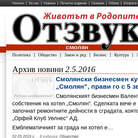
Начало
За нас
Новини
Печатно издание
Галерии
Обяви
Изпрати 
Политика
Общество
Закон и ред
Бизнес
Култура
Архив новини
2.5.2016
Смолянски бизнесмен ку
„Смолян”, прави го с 5 з
Смолянският бизнесмен Валент
собственик на хотел „Смолян”. Сделката вече е
започнат ремонтните дейности в сградата, коят
„Орфей Клуб Уелнес” АД.
Емблематичният за града ни хотел е…
02.05.2016 г.
,
, В рубрика:
Общество