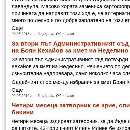
лавандула. Масово хората замениха картофопр
причината да направят този ход е, че алтернат
много по-лесно и по-добре заплатено на този е
Още
02.05.2016 г.
,
, В рубрика:
Общество
За втори път Административният съд
на Боян Кехайов за кмет на Неделино
За втори път Административният съд потвърди 
Кехайов за кмет на Неделино. Решението по де
изнурителна надпревара, само няколко часа сл
Съдебният спор между избрания за кмет Боян 
Още
02.05.2016 г.
,
, В рубрика:
Общество
Четири месеца затворник се крие, спи
бикини
Четири месеца издирват затворник, за да бъде 
решетките. 43-годишният Илиян Илиев бе изпра