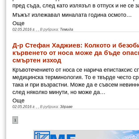
пред съда, след като излязъл в отпуск и не се 
Мъжът излежавал миналата година осмото…
Още
02.05.2016 г.
,
, В рубрика:
Темида
Д-р Стефан Хаджиев: Колкото и безоби
кървенето от носа може да бъде опас
смъртен изход
Кръвотечението от носа се нарича епистаксис с
медицинска терминология. То е твърде често ср
така и при възрастни. Може да е съвсем невинн
след няколко минути, но може да…
Още
02.05.2016 г.
,
, В рубрика:
Здраве
1