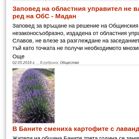
Заповед на областния управител не в
ред на ОбС - Мадан
Заповед за връщане на решение на Общинския 
незаконосъобразно, издадена от областния уп
Славов, не влезе за разглеждане на заседаниет
тъй като точката не получи необходимото мноз
Още
02.05.2016 г.
,
, В рубрика:
Общество
В Баните смениха картофите с лаван
Жители на община Баните трета година се зани