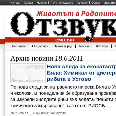
Начало
За нас
Новини
Печатно издание
Галерии
Обяви
Изпрати 
Политика
Общество
Закон и ред
Бизнес
Култура
Архив новини
18.6.2011
Нова следа за екокатаст
Бяла: Химикал от цисте
рибата в Устово
По нова следа за натравянето на река Бяла в У
и еколози. В понеделник бе образувана проверк
са измрели хилядите риби във водата. “Работи 
химическо замърсяване”, казаха от РИОСВ -…
18.06.2011 г.
,
, В рубрика:
Общество