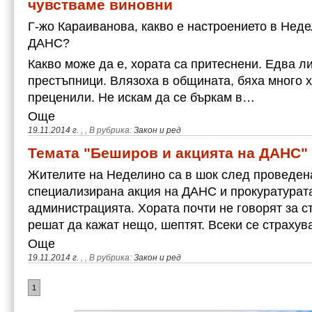
чувстваме виновни
Г-жо Караиванова, какво е настроението в Неде
ДАНС?
Какво може да е, хората са притеснени. Едва л
престъпници. Влязоха в общината, бяха много х
преценили. Не искам да се бъркам в…
Още
19.11.2014 г.
,
, В рубрика:
Закон и ред
Темата "Беширов и акцията на ДАНС" 
Жителите на Неделино са в шок след проведен
специализирана акция на ДАНС и прокуратурата
администрацията. Хората почти не говорят за с
решат да кажат нещо, шептят. Всеки се страхув
Още
19.11.2014 г.
,
, В рубрика:
Закон и ред
1