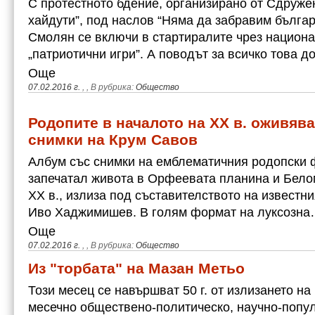
С протестното бдение, организирано от Сдруже
хайдути”, под наслов “Hямa дa зaбpaвим бългap
Смолян се включи в стартиралите чрез национ
„патриотични игри”. А поводът за всичко това 
Още
07.02.2016 г.
,
, В рубрика:
Общество
Родопите в началото на XX в. оживява
снимки на Крум Савов
Албум със снимки на емблематичния родопски 
запечатал живота в Орфеевата планина и Бело
XX в., излиза под съставителството на извест
Иво Хаджимишев. В голям формат на луксозн
Още
07.02.2016 г.
,
, В рубрика:
Общество
Из "торбата" на Мазан Метьо
Този месец се навършват 50 г. от излизането на 
месечно обществено-политическо, научно-попу