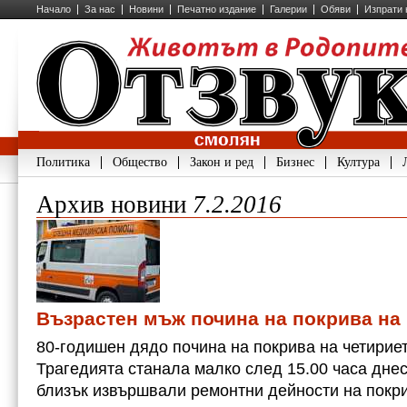
Начало
За нас
Новини
Печатно издание
Галерии
Обяви
Изпрати 
Политика
Общество
Закон и ред
Бизнес
Култура
Архив новини
7.2.2016
Възрастен мъж почина на покрива на
80-годишен дядо почина на покрива на четирие
Трагедията станала малко след 15.00 часа днес
близък извършвали ремонтни дейности на покри