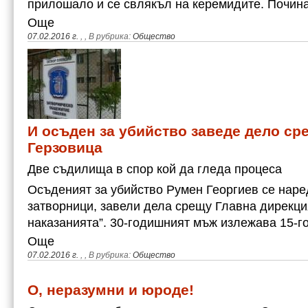
прилошало и се свлякъл на керемидите. Почин
Още
07.02.2016 г.
,
, В рубрика:
Общество
И осъден за убийство заведе дело ср
Герзовица
Две съдилища в спор кой да гледа процеса
Осъденият за убийство Румен Георгиев се наре
затворници, завели дела срещу Главна дирекци
наказанията”. 30-годишният мъж излежава 15-
Още
07.02.2016 г.
,
, В рубрика:
Общество
О, неразумни и юроде!