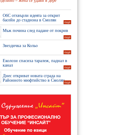
делино – жена се удави в дере
ОбС отхвърли идеята за открит
басейн до стадиона в Смолян
още
Мъж почина след падане от покрив
още
Звездичка за Кольо
още
Еколози спасиха таралеж, паднал в
канал
още
Днес откриват новата сграда на
Районното мюфтийство в Смолян
още