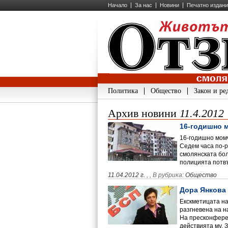
Начало
За нас
Новини
Печатно издан
Политика
Общество
Закон и ре
Архив новини
11.4.2012
16-годишно м
16-годишно момч
Седем часа по-р
смолянската бол
полицията пот
11.04.2012 г.
,
, В рубрика:
Общество
Дора Янкова 
Екскметицата на
разгневена на н
На пресконферен
действията му. 