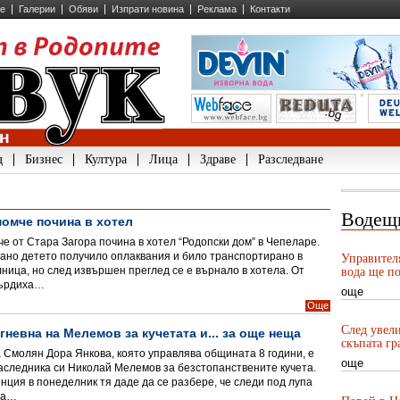
ие
Галерии
Обяви
Изпрати новина
Реклама
Контакти
д
Бизнес
Култура
Лица
Здраве
Разследване
Водещ
омче почина в хотел
е от Стара Загора почина в хотел “Родопски дом” в Чепеларе.
ано детето получило оплаквания и било транспортирано в
Управител
ница, но след извършен преглед се е върнало в хотела. От
вода ще по
върдиха…
още
Още
След увели
гневна на Мелемов за кучетата и... за още неща
скъпата гр
 Смолян Дора Янкова, която управлява общината 8 години, е
още
аследника си Николай Мелемов за безстопанствените кучета.
ция в понеделник тя даде да се разбере, че следи под лупа
За…