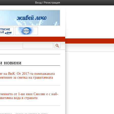
Вход / Регистрация
и новини
ят на ВиК: От 2017-та помпажаната
евтинее за сметка на гравитачната
чението от 1-ви юни Смолян е с най-
авитачна вода в страната