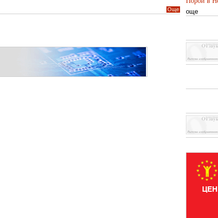
Порой в Не
Още
още