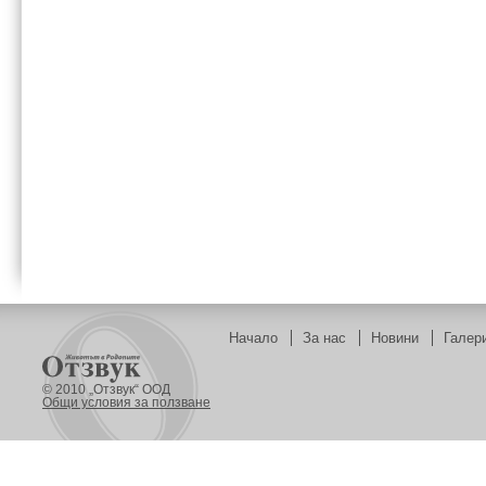
Начало
За нас
Новини
Галер
© 2010 „Отзвук“ ООД
Общи условия за ползване