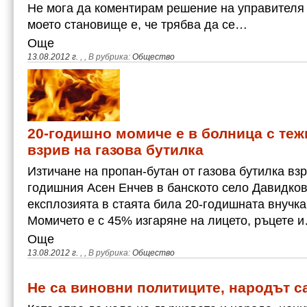
Не мога да коментирам решение на управителя
моето становище е, че трябва да се…
Още
13.08.2012 г.
,
, В рубрика:
Общество
20-годишно момиче е в болница с теж
взрив на газова бутилка
Изтичане на пропан-бутан от газова бутилка вз
годишния Асен Енчев в банското село Давидков
експлозията в стаята била 20-годишната внучк
Момичето е с 45% изгаряне на лицето, ръцете 
Още
13.08.2012 г.
,
, В рубрика:
Общество
Не са виновни политиците, народът с