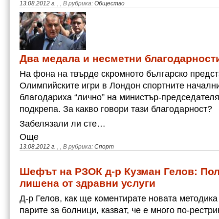
13.08.2012 г.
,
, В рубрика:
Общество
Два медала и несметни благодарност
На фона на твърде скромното българско предст
Олимпийските игри в Лондон спортните началн
благодариха “лично” на министър-председателя
подкрепа. За какво говори тази благодарност?
Забелязали ли сте…
Още
13.08.2012 г.
,
, В рубрика:
Спорт
Шефът на РЗОК д-р Кузман Гелов: Пол
лишена от здравни услуги
Д-р Гелов, как ще коментирате новата методика
парите за болници, казват, че е много по-рестр