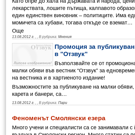
Като опре до хала на държавата и народа, цени
лекарствата, лошите пътища, калпавото образо
един единствен виновник – политиците. Има ед
момичета са хубави, тогава откъде се вземат…
Още
13.08.2012 г.
,
, В рубрика:
Мнения
Промоция за публикуван
в "Отзвук"
Възползвайте се от промоцион
малки обяви във вестник “Отзвук” за едновреме
на вестника и в хартиеното издание!
Възможностите за публикуване на малки обяви, 
карета и банери, са…
13.08.2012 г.
,
, В рубрика:
Пари
Феноменът Смолянски езера
Много учени и специалисти са се занимавали с
въздуха в Смолянски регион. Много статии са п