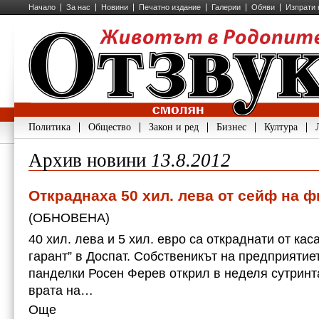
Начало
За нас
Новини
Печатно издание
Галерии
Обяви
Изпрати 
Политика
Общество
Закон и ред
Бизнес
Култура
Архив новини
13.8.2012
Откраднаха 50 хил. лева от сейф на 
(ОБНОВЕНА)
40 хил. лева и 5 хил. евро са откраднати от ка
гарант” в Доспат. Собственикът на предприятие
панделки Росен Ферев открил в неделя сутринт
врата на…
Още