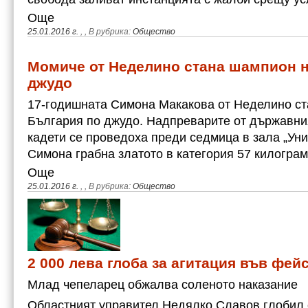
Още
25.01.2016 г.
,
, В рубрика:
Общество
Момиче от Неделино стана шампион н
джудо
17-годишната Симона Макакова от Неделино с
България по джудо. Надпреварите от държавни
кадети се проведоха преди седмица в зала „Уни
Симона грабна златото в категория 57 килогра
Още
25.01.2016 г.
,
, В рубрика:
Общество
2 000 лева глоба за агитация във фей
Млад чепеларец обжалва соленото наказание
Областният управител Недялко Славов глобил 