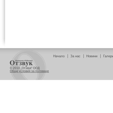
Начало
За нас
Новини
Галер
© 2010 „Отзвук“ ООД
Общи условия за ползване