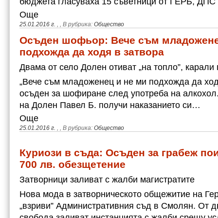
бюджета гласуваха 15 съветници от ГЕРБ, ДПС
Още
25.01.2016 г.
,
, В рубрика:
Общество
Осъден шофьор: Вече съм младожене
подхожда да ходя в затвора
Двама от село Долен отиват „на топло”, карали
„Вече съм младоженец и не ми подхожда да ходя
осъден за шофиране след употреба на алкохол
на Долен Павел Б. получи наказанието си…
Още
25.01.2016 г.
,
, В рубрика:
Общество
Куриози в съда: Осъден за грабеж по
700 лв. обезщетение
Затворници заливат с жалби магистратите
Нова мода в затворническото общежитие на Гер
„взриви” Административния съд в Смолян. От д
свобода заливат инстанцията с жалби срещу у