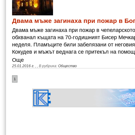
Двама мъже загинаха при пожар в Бо
Двама мъже загинаха при пожар в чепеларското
обхванал къщата на 70-годишният Бисер Мечкар
неделя. Пламъците били забелязани от неговия
Кокудев и мъжът веднага се притекъл на помощ.
Още
25.01.2016 г.
,
, В рубрика:
Общество
1