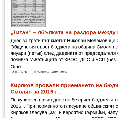
„Титан” – ябълката на раздора между
Днес за трети път кметът Николай Мелемов ще с
Общинския съвет бюджета на община Смолян за
януари (петък) след дадената от председателя
почивка съветниците от КРОС, ДПС и БСП (без
Още
25.01.2016 г.
,
, В рубрика:
Общество
Киряков провали приемането на бюд
Смолян за 2016 г .
По куриозен начин днес не бе приет бюджетът 
2016 г. При поименното гласуване общинският 
Киряков гласува „за”, и вероятно бързайки, напу