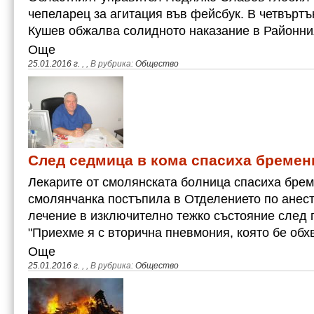
чепеларец за агитация във фейсбук. В четвърт
Кушев обжалва солидното наказание в Районни
Още
25.01.2016 г.
,
, В рубрика:
Общество
След седмица в кома спасиха бремен
Лекарите от смолянската болница спасиха бре
смолянчанка постъпила в Отделението по анест
лечение в изключително тежко състояние след 
"Приехме я с вторична пневмония, която бе об
Още
25.01.2016 г.
,
, В рубрика:
Общество