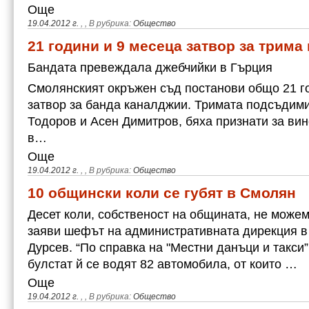
Още
19.04.2012 г.
,
, В рубрика:
Общество
21 години и 9 месеца затвор за трима
Бандата превеждала джебчийки в Гърция
Смолянският окръжен съд постанови общо 21 г
затвор за банда каналджии. Тримата подсъдими
Тодоров и Асен Димитров, бяха признати за вин
в…
Още
19.04.2012 г.
,
, В рубрика:
Общество
10 общински коли се губят в Смолян
Десет коли, собственост на общината, не можем
заяви шефът на административната дирекция в
Дурсев. “По справка на "Местни данъци и такси
булстат й се водят 82 автомобила, от които …
Още
19.04.2012 г.
,
, В рубрика:
Общество