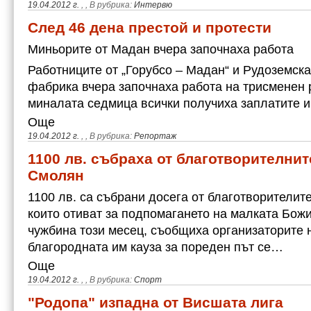
19.04.2012 г.
,
, В рубрика:
Интервю
След 46 дена престой и протести
Миньорите от Мадан вчера започнаха работа
Работниците от „Горубсо – Мадан“ и Рудоземска
фабрика вчера започнаха работа на трисменен 
миналата седмица всички получиха заплатите и
Още
19.04.2012 г.
,
, В рубрика:
Репортаж
1100 лв. събраха от благотворителнит
Смолян
1100 лв. са събрани досега от благотворителит
които отиват за подпомагането на малката Бож
чужбина този месец, съобщиха организаторите 
благородната им кауза за пореден път се…
Още
19.04.2012 г.
,
, В рубрика:
Спорт
"Родопа" изпадна от Висшата лига