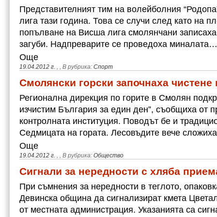
Представителният тим на волейболния “Родопа
лига тази година. Това се случи след като на п
попълване на Висша лига смолянчани записаха
загуби. Надпреварите се проведоха миналата
Още
19.04.2012 г.
,
, В рубрика:
Спорт
Смолянски горски започнаха чистене 
Регионална дирекция по горите в Смолян подкр
изчистим България за един ден”, съобщиха от 
контролната институция. Поводът бе и традици
Седмицата на гората. Лесовъдите вече сложих
Още
19.04.2012 г.
,
, В рубрика:
Общество
Сигнали за нередности с хляба прием
При съмнения за нередности в теглото, опаковк
Девинска община да сигнализират кмета Цветал
от местната администрация. Указанията са сигн