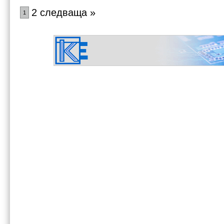
2 следваща »
1