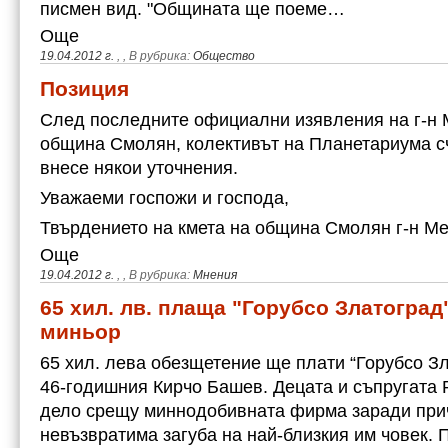
писмен вид. "Общината ще поеме…
Още
19.04.2012 г.
,
, В рубрика:
Общество
Позиция
След последните официални изявления на г-н 
община Смолян, колективът на Планетариума сч
внесе някои уточнения.
Уважаеми госпожи и господа,
Твърдението на кмета на община Смолян г-н М
Още
19.04.2012 г.
,
, В рубрика:
Мнения
65 хил. лв. плаща "Горубсо Златоград"
миньор
65 хил. лева обезщетение ще плати “Горубсо Зл
46-годишния Кирчо Башев. Децата и съпругата
дело срещу миннодобивната фирма заради при
невъзвратима загуба на най-близкия им човек.