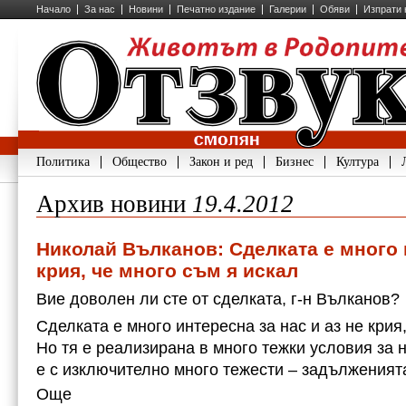
Начало
За нас
Новини
Печатно издание
Галерии
Обяви
Изпрати 
Политика
Общество
Закон и ред
Бизнес
Култура
Архив новини
19.4.2012
Николай Вълканов: Сделката е много 
крия, че много съм я искал
Вие доволен ли сте от сделката, г-н Вълканов?
Сделката е много интересна за нас и аз не крия,
Но тя е реализирана в много тежки условия за н
е с изключително много тежести – задължения
Още