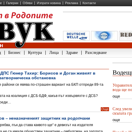
ие
Галерии
Обяви
Изпрати новина
Реклама
Контакти
д
Бизнес
Култура
Лица
Здраве
Разследване
Водещ
ДПС Гюнер Тахир: Борисов и Доган живеят в
 затворническа обстановка
 райони се явява по-страшен вариант на БКП отпреди 89-та
Управител
вода ще по
тата на коалиция с ДСБ-БДФ, какъв път извървяхте с ДСБ?
още
преди…
След увели
Още
скъпата гр
в – неназначеният защитник на родопчани
още
трябва, пък да става каквото ще“ е девизът на издателя
а не са имали обществен защитник – омбудсман, на заплата.