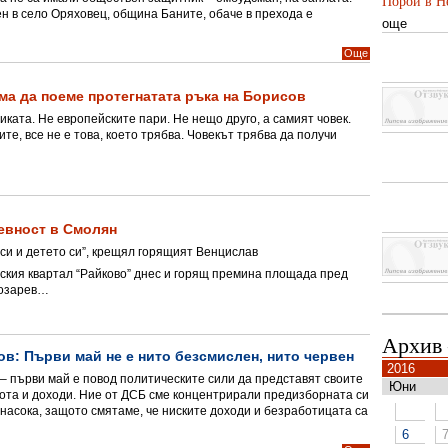
Порой в Не
ен в село Оряховец, община Баните, обаче в прехода е
още
Още
ма да поеме протегнатата ръка на Борисов
иката. Не европейските пари. Не нещо друго, а самият човек.
вите, все не е това, което трябва. Човекът трябва да получи
евност в Смолян
 си и детето си”, крещял горящият Венцислав
ския квартал “Райково” днес и горящ премина площада пред
Козарев…
Архив
в: Първи май не е нито безсмислен, нито червен
2016
 – първи май е повод политическите сили да представят своите
Юни
ота и доходи. Ние от ДСБ сме концентрирали предизборната си
 насока, защото смятаме, че ниските доходи и безработицата са
6