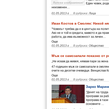
Един човек, род
неизменен…
01.05.2013 г.
,
, В рубрика:
Лица
Иван Костов в Смолян: Никой ня
"Човекът трябва да е в центъра на полит
Ако не е той в средата, каквото и да пра
работа, да има възможност за личен…
Още
01.05.2013 г.
,
, В рубрика:
Общество
Мъж се самозапали показно от р
„Не искам да живея, нямам пари за жена
47-годишен мъж се самозапали в смолян
очите на десетки очевидци. Венцислав 
Още
01.05.2013 г.
,
, В рубрика:
Общество
Зарко Марино
"Денят на труда
програми за раб
програма в тази
основните …