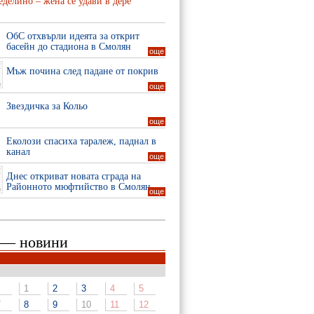
делино – жена се удави в дере
ОбС отхвърли идеята за открит
басейн до стадиона в Смолян
още
Мъж почина след падане от покрив
още
Звездичка за Кольо
още
Еколози спасиха таралеж, паднал в
канал
още
Днес откриват новата сграда на
Районното мюфтийство в Смолян
още
 — новини
1
2
3
4
5
7
8
9
10
11
12