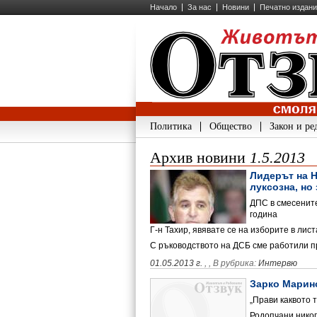
Начало
За нас
Новини
Печатно издан
Политика
Общество
Закон и ре
Архив новини
1.5.2013
Лидерът на Н
луксозна, но
ДПС в смесените
година
Г-н Тахир, явявате се на изборите в лис
С ръководството на ДСБ сме работили 
01.05.2013 г.
,
, В рубрика:
Интервю
Зарко Марино
„Прави каквото 
Родопчани никог