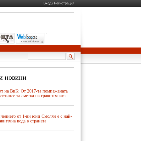
Вход / Регистрация
и новини
ят на ВиК: От 2017-та помпажаната
евтинее за сметка на гравитачната
чението от 1-ви юни Смолян е с най-
авитачна вода в страната