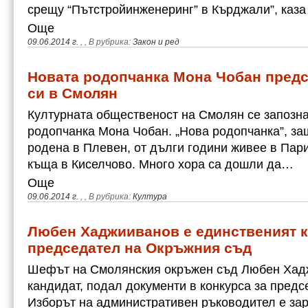
срещу “Пътстройинженеринг” в Кърджали”, каза а
Още
09.06.2014 г.
,
, В рубрика:
Закон и ред
Новата родопчанка Мона Чобан предс
си в Смолян
Културната общественост на Смолян се запозна
родопчанка Мона Чобан. „Нова родопчанка”, з
родена в Плевен, от дълги години живее в Пари
къща в Киселчово. Много хора са дошли да…
Още
09.06.2014 г.
,
, В рубрика:
Култура
Любен Хаджииванов е единственият к
председател на Окръжния съд
Шефът на Смолянския окръжен съд Любен Хад
кандидат, подал документи в конкурса за предс
Изборът на административен ръководител е за