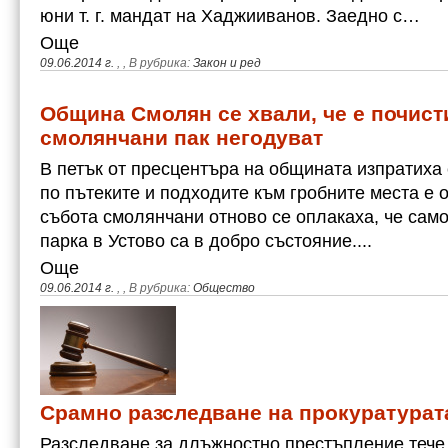
юни т. г. мандат на Хаджииванов. Заедно с…
Още
09.06.2014 г.
,
, В рубрика:
Закон и ред
Община Смолян се хвали, че е почист
смолянчани пак негодуват
В петък от пресцентъра на общината изпратиха
по пътеките и подходите към гробните места е о
събота смолянчани отново се оплакаха, че сам
парка в Устово са в добро състояние....
Още
09.06.2014 г.
,
, В рубрика:
Общество
Срамно разследване на прокуратурат
Разследване за длъжностно престъпление тече