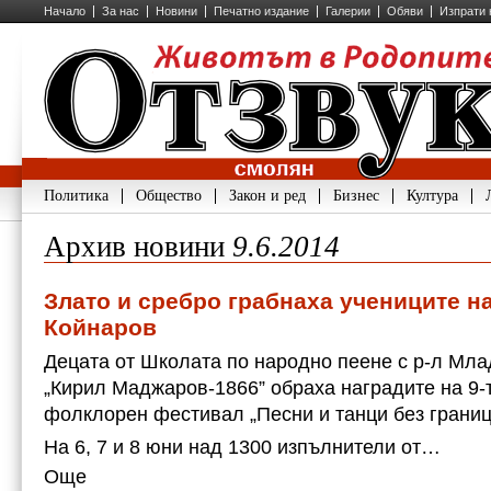
Начало
За нас
Новини
Печатно издание
Галерии
Обяви
Изпрати 
Политика
Общество
Закон и ред
Бизнес
Култура
Архив новини
9.6.2014
Злато и сребро грабнаха учениците н
Койнаров
Децата от Школата по народно пеене с р-л Мл
„Кирил Маджаров-1866” обраха наградите на 9
фолклорен фестивал „Песни и танци без граници
На 6, 7 и 8 юни над 1300 изпълнители от…
Още