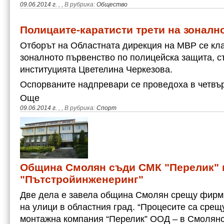
09.06.2014 г.
,
, В рубрика:
Общество
Полицаите-каратисти трети на зоналн
Отборът на Областната дирекция на МВР се кла
зоналното първенство по полицейска защита, с
институцията Цветелина Черкезова.
Оспорваните надпревари се проведоха в четвър
Още
09.06.2014 г.
,
, В рубрика:
Спорт
Община Смолян съди СМК "Перелик" 
"Пътстройинженеринг"
Две дела е завела община Смолян срещу фирм
на улици в областния град. “Процесите са срещ
монтажна компания “Перелик” ООД – в Смолянс