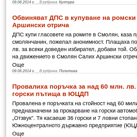
09.06.2014 г.
,
, В рубрика:
Култура
Обвиняват ДПС в купуване на ромски 
Аршински отрича
ДПС купи гласовете на ромите в Смолян, каза п
смолянчанин, пожелал анонимност. Плащаха по 6
лв. за всеки доведен избирател, добави той. О
на движението в Смолян Салих Аршински отре
Още
09.06.2014 г.
,
, В рубрика:
Политика
Провалиха поръчка за над 60 млн. лв.
горски пътища в ЮЦДП
Провалена е поръчката на стойност над 60 мил
предназначени за прокарване на горски автомо
„Отзвук”. Тя касаеше 36 горски и 7 ловни стопа
Южноцентралното държавно предприятие (ЮЦ
Още