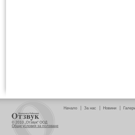
Начало
За нас
Новини
Галер
© 2010 „Отзвук“ ООД
Общи условия за ползване