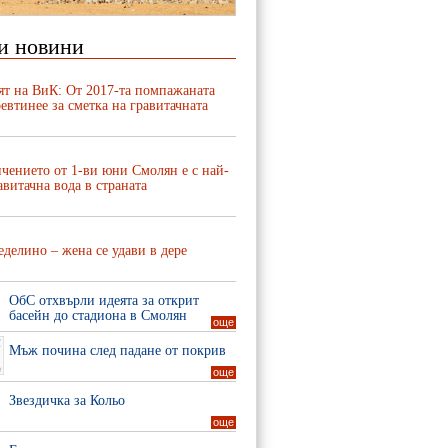
и новини
ят на ВиК: От 2017-та помпажаната
евтинее за сметка на гравитачната
чението от 1-ви юни Смолян е с най-
авитачна вода в страната
делино – жена се удави в дере
ОбС отхвърли идеята за открит
басейн до стадиона в Смолян
още
Мъж почина след падане от покрив
още
Звездичка за Кольо
още