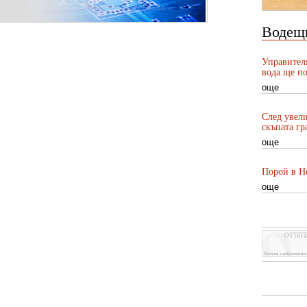
Водещ
Управител
вода ще по
още
След увели
скъпата гр
още
Порой в Не
още