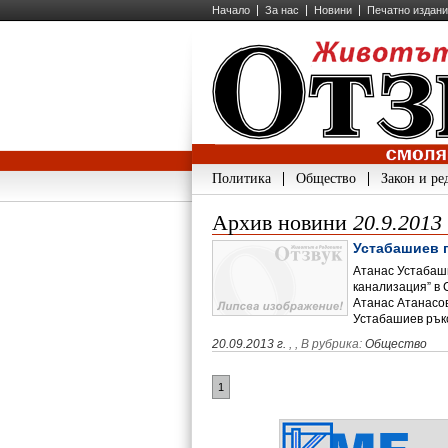
Начало
За нас
Новини
Печатно издан
Политика
Общество
Закон и ре
Архив новини
20.9.2013
Устабашиев 
Атанас Устабаш
канализация” в 
Атанас Атанасов
Устабашиев ръ
20.09.2013 г.
,
, В рубрика:
Общество
1