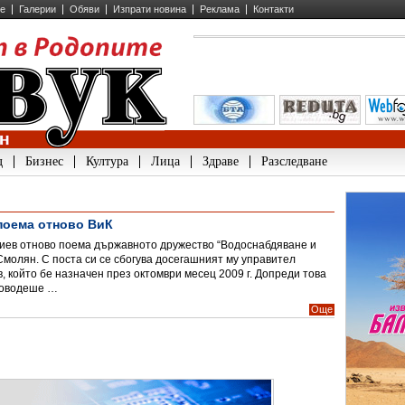
ие
Галерии
Обяви
Изпрати новина
Реклама
Контакти
д
Бизнес
Култура
Лица
Здраве
Разследване
поема отново ВиК
иев отново поема държавното дружество “Водоснабдяване и
Смолян. С поста си се сбогува досегашният му управител
, който бе назначен през октомври месец 2009 г. Допреди това
ководеше …
Още