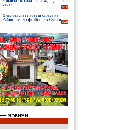
Еколози спасиха таралеж, паднал в
канал
още
Днес откриват новата сграда на
Районното мюфтийство в Смолян
още
 — новини