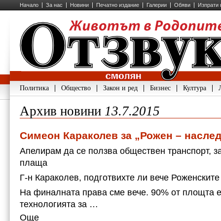
Начало
За нас
Новини
Печатно издание
Галерии
Обяви
Изпрати 
Политика
Общество
Закон и ред
Бизнес
Култура
Архив новини
13.7.2015
Симеон Караколев за „Рожен – наслед
Апелирам да се ползва обществен транспорт, за
плаща
Г-н Караколев, подготвихте ли вече Роженските
На финалната права сме вече. 90% от площта е
технологията за …
Още