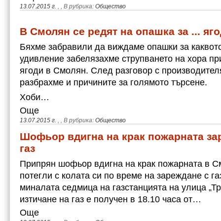
13.07.2015 г.
,
, В рубрика:
Общество
В Смолян се редят на опашка за ... яг
Бяхме забравили да виждаме опашки за каквото 
удивление забелязахме струпването на хора пр
ягоди в Смолян. След разговор с производите
разбрахме и причините за голямото търсене.
Хоби…
Още
13.07.2015 г.
,
, В рубрика:
Общество
Шофьор вдигна на крак пожарната за
газ
Припрян шофьор вдигна на крак пожарната в С
потегли с колата си по време на зареждане с га
миналата седмица на газстанцията на улица „Тр
изтичане на газ е получен в 18.10 часа от…
Още