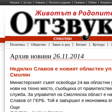
Начало
За нас
Новини
Печатно издание
Галерии
Обяви
Изпрати 
Политика
Общество
Закон и ред
Бизнес
Култура
Архив новини
26.11.2014
Недялко Славов е новият областен уп
Смолян
Министерският съвет освободи 24-ма областни 
нови на тяхно място, съобщиха от правителст
служба. За управител на Смолянска област е н
Славов от ГЕРБ. Той е завършил е икономика 
Още