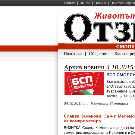
Начало
За нас
Новини
Печатно издан
Политика
Общество
Закон и ре
Архив новини
4.10.2015
БСП СМОЛЯН
Във връзка с пу
в."Отзвук" като
възражение. Бив
засягащи защит
04.10.2015 г.
,
, В рубрика:
Политика
Славка Каменова: За 4 г. Мелемо
се компрометира
ВИЗИТКА: Славка Каменова е родена на 30
заместник-председател в Районен и в Ок