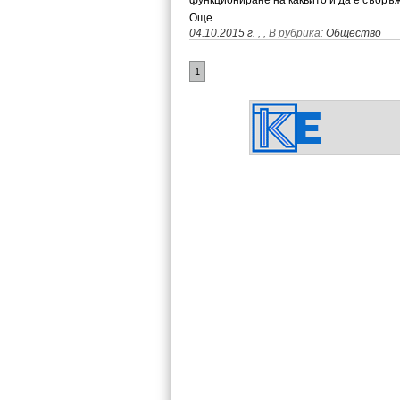
функциониране на каквито и да е съор
Още
04.10.2015 г.
,
, В рубрика:
Общество
1