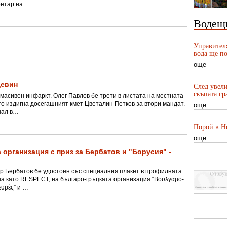
ретар на …
Водещ
Управител
вода ще по
още
Девин
След увели
скъпата гр
 масивен инфаркт. Олег Павлов бе трети в листата на местната
о издигна досегашният кмет Цветалин Петков за втори мандат.
още
нал в…
Порой в Не
още
 организация с приз за Бербатов и "Борусия" -
р Бербатов бе удостоен със специалния плакет в профилната
на като RESPECT, на българо-гръцката организация “Bουλγαρο-
ευρές” и …