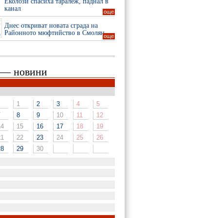
Еколози спасиха таралеж, паднал в
канал
още
Днес откриват новата сграда на
Районното мюфтийство в Смолян
още
 — новини
1
2
3
4
5
7
8
9
10
11
12
14
15
16
17
18
19
21
22
23
24
25
26
28
29
30
1
3
4
5
6
7
8
1
2
3
10
11
12
13
14
15
5
6
7
8
9
10
1
2
3
4
5
6
17
18
19
20
21
22
12
13
14
15
16
17
8
9
10
11
12
13
2
3
4
5
6
7