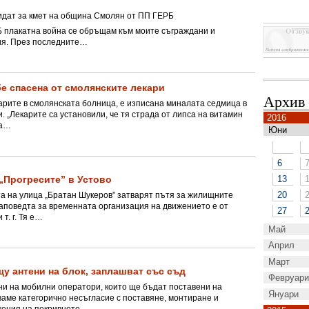
дат за кмет на община Смолян от ПП ГЕРБ
Б плакатна война се обръщам към моите съграждани и
ия. През последните…
бе спасена от смолянските лекари
Архив
арите в смолянската болница, е изписана миналата седмица в
. „Лекарите са установили, че тя страда от липса на витамин
2016
на…
Юни
6
 „Прогресите” в Устово
13
20
а на улица „Братан Шукеров” затварят пътя за жилищните
Заповедта за временната организация на движението е от
27
т. г. Тя е…
Май
Април
Март
2
щу антени на блок, заплашват със съд
Февруари
9
4
ни на мобилни оператори, които ще бъдат поставени на
Януари
16
11
7
1
ваме категорично несъгласие с поставяне, монтиране и