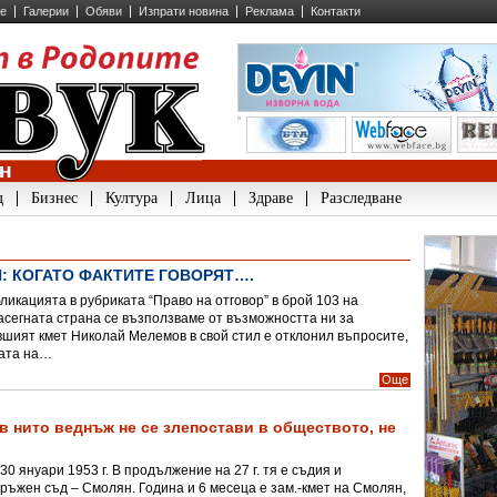
ие
Галерии
Обяви
Изпрати новина
Реклама
Контакти
д
Бизнес
Култура
Лица
Здраве
Разследване
: КОГАТО ФАКТИТЕ ГОВОРЯТ….
бликацията в рубриката “Право на отговор” в брой 103 на
 засегната страна се възползваме от възможността ни за
шият кмет Николай Мелемов в свой стил е отклонил въпросите,
ата на…
Още
в нито веднъж не се злепостави в обществото, не
 януари 1953 г. В продължение на 27 г. тя е съдия и
ръжен съд – Смолян. Година и 6 месеца е зам.-кмет на Смолян,