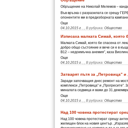
Обръщение
Обръщение на Николай Мелемов – канди
Във връзка с разразилата се срещу ГЕР
опонентите ми в предизборната кампан
Още
04.10.2015 г.
,
, В рубрика:
Общество
Изписаха малката Симай, която 
Малката Симай, която бе спасена от лек
добро общо състояние и вече си е в къщи
В12 – недоимъчна анемия”, каза Виоли
Още
04.10.2015 г.
,
, В рубрика:
Общество
Затварят пътя за „Петровица” и
Заради започващия днес ремонт на мост
комплекси „Петровица” и „Прогресите”. 
миналата седмица и важи до 31 декември 
Още
04.10.2015 г.
,
, В рубрика:
Общество
Над 100 човека протестират сре
Над 100 човека протестират срещу анте
жилищен блок на новия център. „Изразя