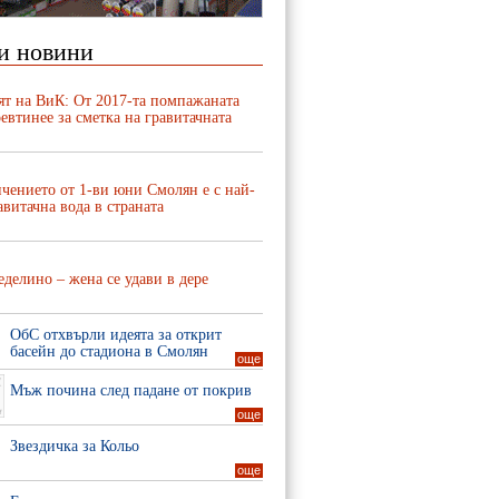
и новини
ят на ВиК: От 2017-та помпажаната
евтинее за сметка на гравитачната
чението от 1-ви юни Смолян е с най-
авитачна вода в страната
делино – жена се удави в дере
ОбС отхвърли идеята за открит
басейн до стадиона в Смолян
още
Мъж почина след падане от покрив
още
Звездичка за Кольо
още