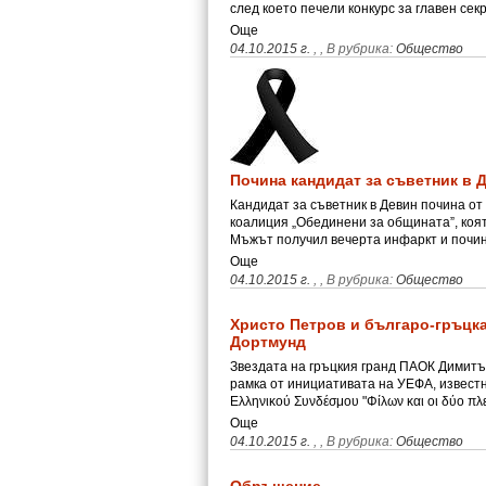
след което печели конкурс за главен сек
Още
04.10.2015 г.
,
, В рубрика:
Общество
Почина кандидат за съветник в 
Кандидат за съветник в Девин почина от
коалиция „Обединени за общината”, коят
Мъжът получил вечерта инфаркт и почи
Още
04.10.2015 г.
,
, В рубрика:
Общество
Христо Петров и българо-гръцка
Дортмунд
Звездата на гръцкия гранд ПАОК Димитъ
рамка от инициативата на УЕФА, извест
Еλληνικού Συνδέσμου "Φίλων και οι δύο πλ
Още
04.10.2015 г.
,
, В рубрика:
Общество