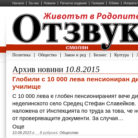
Начало
За нас
Новини
Печатно издание
Галерии
Обяви
Изпрати 
Политика
Общество
Закон и ред
Бизнес
Култура
Архив новини
10.8.2015
Глобили с 10 000 лева пенсиониран д
училище
С 10 000 лева е глобен пенсионираният вече д
неделинското село Средец Стефан Славейков. 
наложена от Инспекцията по труда за това, че 
от проверяващите документи. За случая…
Още
10.08.2015 г.
,
, В рубрика:
Общество