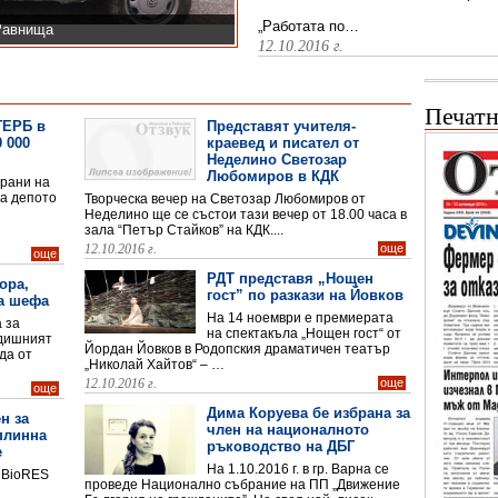
„Работата по…
 Равнища
12.10.2016 г.
Печатн
ГЕРБ в
Представят учителя-
 000
краевед и писател от
Неделино Светозар
Любомиров в КДК
брани на
а депото
Творческа вечер на Светозар Любомиров от
Неделино ще се състои тази вечер от 18.00 часа в
зала “Петър Стайков” на КДК....
12.10.2016 г.
още
още
РДТ представя „Нощен
ора,
гост” по разкази на Йовков
а шефа
На 14 ноември е премиерата
 за
елаещи да плуват нямаше
на спектакъла „Нощен гост“ от
одишният
Йордан Йовков в Родопския драматичен театър
да от
„Николай Хайтов“ – …
12.10.2016 г.
още
още
Дима Коруева бе избрана за
н за
член на националното
плинна
ръководство на ДБГ
е
На 1.10.2016 г. в гр. Варна се
 BioRES
проведе Национално събрание на ПП „Движение