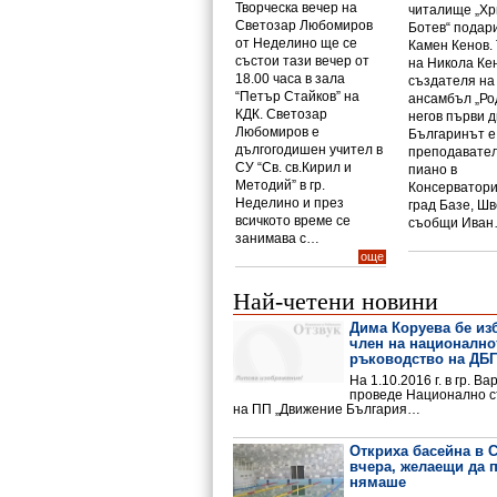
Творческа вечер на
читалище „Хр
Светозар Любомиров
Ботев“ подар
от Неделино ще се
Камен Кенов. 
състои тази вечер от
на Никола Ке
18.00 часа в зала
създателя на
“Петър Стайков” на
ансамбъл „Ро
КДК. Светозар
негов първи д
Любомиров е
Българинът е
дългогодишен учител в
преподавател
СУ “Св. св.Кирил и
пиано в
Методий” в гр.
Консерватори
Неделино и през
град Базе, Ш
всичкото време се
съобщи Ива
занимава с…
още
Най-четени новини
Дима Коруева бе из
член на национално
ръководство на ДБГ
На 1.10.2016 г. в гр. Ва
проведе Национално 
на ПП „Движение България…
Откриха басейна в 
вчера, желаещи да 
нямаше