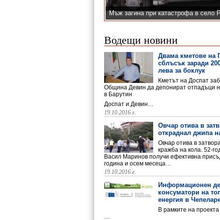
Мъж загина при катастрофа в село
Водещи новини
Двама кметове на 
сблъсък заради 200
лева за боклук
Кметът на Доспат за
Община Девин да депонират отпадъци н
в Барутин
Доспат и Девин…
19.10.2016 г.
Овчар отива в затв
откраднал джипа н
Овчар отива в затвора
Откриха басейна в Смолян вчера, ж
кражба на кола. 52-г
Васил Маринов получи ефективна присъ
година и осем месеца…
19.10.2016 г.
Информационен де
консуматори на то
енергия в Чепелар
В рамките на проекта
…