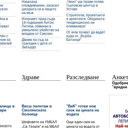
Наказаха
„Чино” ще прави голям
ри
пловдивчанин, загасил
търговски център в
 село
цигарата си в лицето
Устово
на мъж
Строители, проектанти
йна в
Изправят пред съда
и архитекти: Общината
,
19-годишния Антон
тенденциозно ни
луват
Петков, обвинен в
елиминира!
умишлено убийство на
От юли почват да вадят
младеж от Смолян
лян с
руда от „Върба-
ник за
Двама на съд за
Батанци“
 юбилей
трагедия с дете от
Забърдо
Здраве
Разследване
Анке
Одобряв
"вредни
талище в
Висш пилотаж в
"ВиК" готви нов
ари
Смолянската
скок на цената на
болница
водата
Шефовете на УМБАЛ
Още един скок на
янското
„Св. Георги” и на МБАЛ
цената на водата от