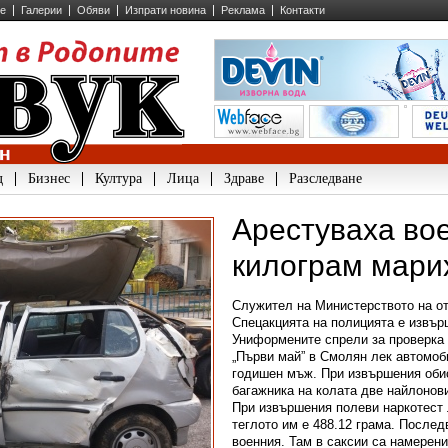
ие
Галерии
Обяви
Изпрати новина
Реклама
Контакти
д
Бизнес
Култура
Лица
Здраве
Разследване
Арестуваха во
килограм мари
Служител на Министерството на от
Спецакцията на полицията е извърш
Униформените спрели за проверка
„Първи май” в Смолян лек автомоби
годишен мъж. При извършения обис
багажника на колата две найлонов
При извършения полеви наркотест 
теглото им е 488.12 грама. Послед
военния. Там в саксии са намерени