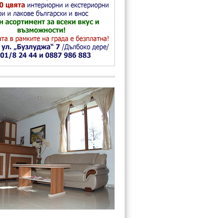
Мадан
Девин
Доспат