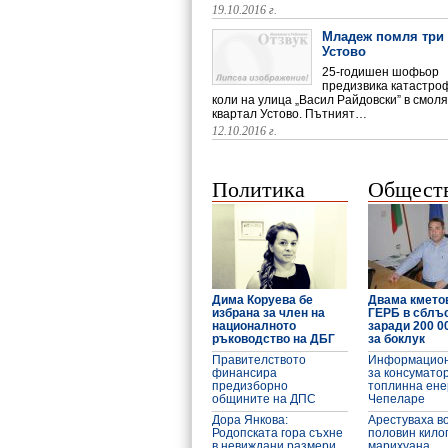
19.10.2016 г.
Младеж помля три 
Устово
25-годишен шофьор
предизвика катастроф
коли на улица „Васил Райдовски” в смол
квартал Устово. Пътният…
Тежка катастрофа в Устово, жена ра
12.10.2016 г.
Политика
Общест
Дима Коруева бе
Двама кмето
избрана за член на
ГЕРБ в сблъ
националното
заради 200 0
ръководство на ДБГ
за боклук
Правителството
Информацион
финансира
за консумато
предизборно
топлинна ене
общините на ДПС
Чепеларе
Дора Янкова:
Арестуваха в
Родопската гора съхне
половин кило
в невиждани размери
марихуана