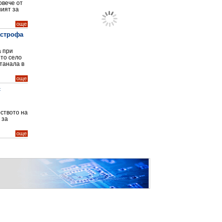
овече от
ият за
още
астрофа
а при
то село
танала в
още
с
ството на
 за
още