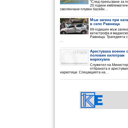
"След прекъсване за п
20 години емблематичн
смолянчани плувен басейн…
Мъж загина при кат
в село Равнища
69-годишен мъж загин
катастрофа в маданско
Равнища. Трагедията с
…
Арестуваха военен 
половин килограм
марихуана
Служител на Министер
отбраната е арестуван
наркотици. Спецакцията на…