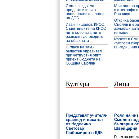
Смолян с двама
Мъж загина п
представители в
катастрофа в
националните органи
Равнища
на ДСБ
Откриха басе
Иван Пищалов, КРОС:
Смолян вчера
Съветниците на КРОС
желаещи да п
нито сключват, нито
нямаше
развалят договорите
Музеят в Смо
на общината
луксозен сбор
С гласа на зам.-
80-годишния
областен управител
при четвъртия опит
приеха бюджета на
Община Смолян
Култура
Лица
Представят учителя-
Роял на чи
краевед и писател
Смолян под
от Неделино
българин от
Светозар
Швейцария
Любомиров в КДК
Роял на смол