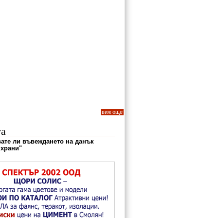
виж още
та
ате ли въвеждането на данък
 храни"