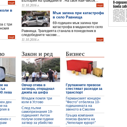
България на гражданите”. На своя най–висок…
още
11.10.2016 г.
още
коли в
Мъж загина при катастрофа
в село Равнища
69-годишен мъж загина при
а с три
катастрофа в маданското село
янския
Равнища. Трагедията станала в понеделник в
зби с глава стъклото на УАЗ-ка
следобедните часове....
още
11.10.2016 г.
още
во
Закон и ред
Бизнес
ве на
Овчар отива в
Групажните превози
сък
затвора, откраднал
спестяват разходи за
00 лева
джипа на шефа
транспорт
Младеж помля три
Германският концерн
ен ден
коли в Устово
"Фесто" отбеляза 10-
ри на
годишнината на
След пълни
ргия в
звеното в Смолян
самопризнания 19-
годишният Антон
Гръцка компания
оенен с
получи осем години
поиска фалита на
грам
затвор за убийство
„Чепеларе курорт”