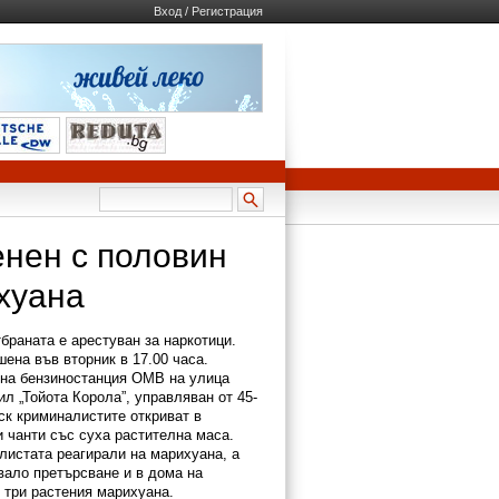
Вход / Регистрация
енен с половин
хуана
браната е арестуван за наркотици.
ена във вторник в 17.00 часа.
 на бензиностанция ОМВ на улица
л „Тойота Корола”, управляван от 45-
к криминалистите откриват в
и чанти със суха растителна маса.
листата реагирали на марихуана, а
вало претърсване и в дома на
 три растения марихуана.