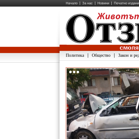
Начало
За нас
Новини
Печатно издан
Политика
Общество
Закон и ре