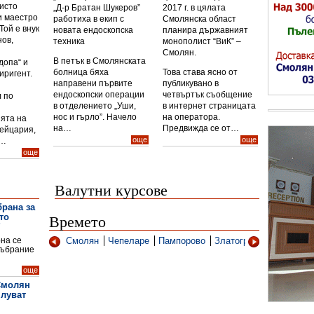
исто
„Д-р Братан Шукеров”
2017 г. в цялата
и маестро
работиха в екип с
Смолянска област
Той е внук
новата ендоскопска
планира държавният
нов,
техника
монополист “ВиК” –
Смолян.
В петък в Смолянската
допа“ и
болница бяха
Това става ясно от
иригент.
направени първите
публикувано в
ендоскопски операции
четвъртък съобщение
 по
в отделението „Уши,
в интернет страницата
нос и гърло”. Начело
на оператора.
ята на
на…
Предвижда се от…
вейцария,
още
още
н…
още
Валутни курсове
брана за
то
Времето
рна се
Смолян
Чепеларе
Пампорово
Златоград
Рудозем
събрание
още
Смолян
плуват