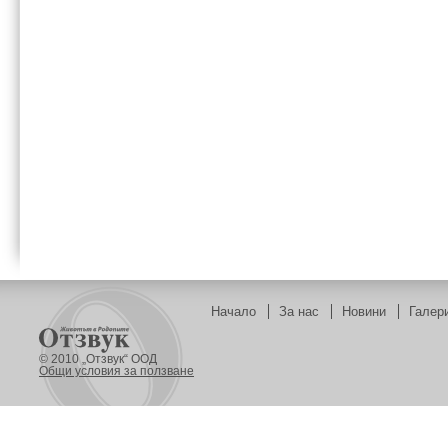
Начало
За нас
Новини
Галер
© 2010 „Отзвук“ ООД
Общи условия за ползване