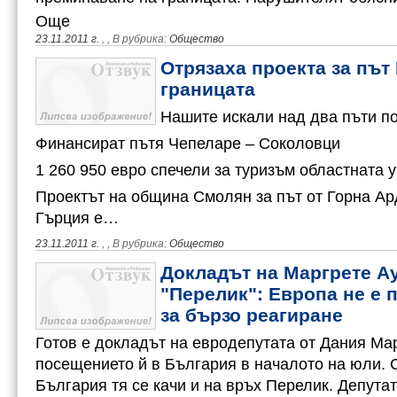
Още
23.11.2011 г.
,
, В рубрика:
Общество
Отрязаха проекта за път 
границата
Нашите искали над два пъти по
Финансират пътя Чепеларе – Соколовци
1 260 950 евро спечели за туризъм областната 
Проектът на община Смолян за път от Горна Ар
Гърция е…
23.11.2011 г.
,
, В рубрика:
Общество
Докладът на Маргрете Ау
"Перелик": Европа не е 
за бързо реагиране
Готов е докладът на евродепутата от Дания Мар
посещението й в България в началото на юли. С
България тя се качи и на връх Перелик. Депутат