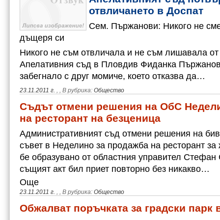
отвличането в Доспат
Сем. Пържанови: Никого не см
дъщеря си
Никого не съм отвличала и не съм лишавала от
Апелативния съд в Пловдив Фиданка Пържанов
забегнало с друг момиче, което отказва да…
23.11.2011 г.
,
, В рубрика:
Общество
Съдът отмени решения на ОбС Недел
на ресторант на безценица
Административният съд отмени решения на би
съвет в Неделино за продажба на ресторант за 
бе образувано от областния управител Стефан 
същият акт бил приет повторно без никакво…
Още
23.11.2011 г.
,
, В рубрика:
Общество
Обжалват поръчката за градски парк 