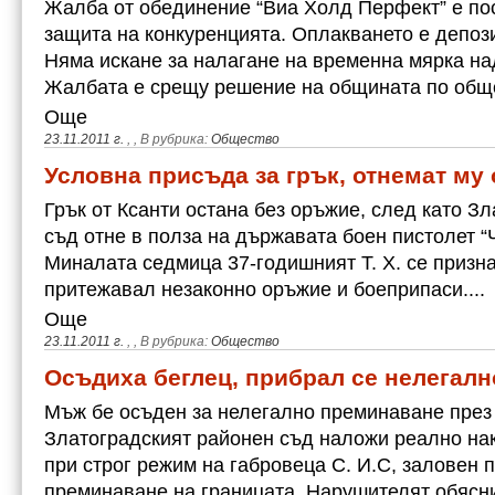
Жалба от обединение “Виа Холд Перфект” е по
защита на конкуренцията. Оплакването е депоз
Няма искане за налагане на временна мярка на
Жалбата е срещу решение на общината по об
Още
23.11.2011 г.
,
, В рубрика:
Общество
Условна присъда за грък, отнемат му
Грък от Ксанти остана без оръжие, след като З
съд отне в полза на държавата боен пистолет “
Миналата седмица 37-годишният Т. Х. се призна
притежавал незаконно оръжие и боеприпаси....
Още
23.11.2011 г.
,
, В рубрика:
Общество
Осъдиха беглец, прибрал се нелегалн
Мъж бе осъден за нелегално преминаване през 
Златоградският районен съд наложи реално нак
при строг режим на габровеца С. И.С, заловен 
преминаване на границата. Нарушителят обясн