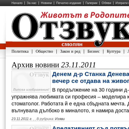
Начало
За нас
Новини
Печатно издание
Галерии
Обяви
Изпрати 
Политика
Общество
Закон и ред
Бизнес
Култура
Архив новини
23.11.2011
Денем д-р Станка Денева
вечер се отдава на живо
В продължение на 30 години д
упражнява любимата си професия – моделира к
стоматолог. Работата й е една сбъдната мечта. 
вълнувала дълбоко в миналото, я намира доста
23.11.2011 г.
,
, В рубрика:
Изяви
Апелативният съд потвъ