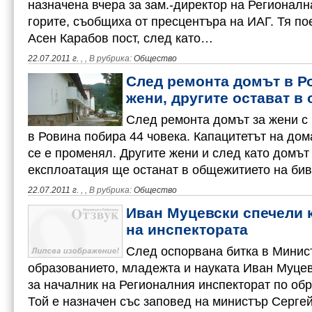
назначена вчера за зам.-директор на Регионалн
горите, съобщиха от пресцентъра на ИАГ. Тя по
Асен Карабов пост, след като…
22.07.2011 г.
,
, В рубрика:
Общество
След ремонта домът в Р
жени, другите остават в
След ремонта домът за жени с 
в Ровина побира 44 човека. Капацитетът на дом
се е променял. Другите жени и след като домът
експлоатация ще останат в общежитието на б
22.07.2011 г.
,
, В рубрика:
Общество
Иван Муцевски спечели 
на инспектората
След оспорвана битка в Минис
образованието, младежта и науката Иван Муцев
за началник на Регионалния инспекторат по об
Той е назначен със заповед на министър Сергей