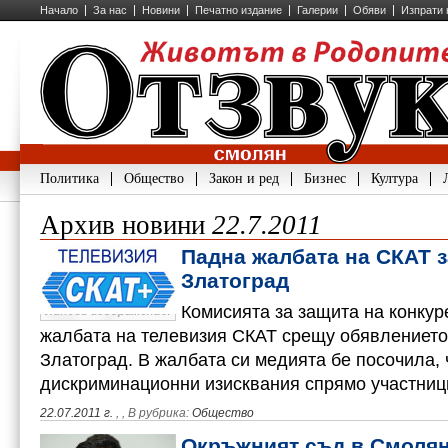
Начало
За нас
Новини
Печатно издание
Галерии
Обяви
Изпрати 
Политика
Общество
Закон и ред
Бизнес
Култура
Архив новини
22.7.2011
Падна жалбата на СКАТ з
Златоград
Комисията за защита на конкур
жалбата на телевизия СКАТ срещу обявлението 
Златоград. В жалбата си медията бе посочила, 
дискриминационни изисквания спрямо участниц
22.07.2011 г.
,
, В рубрика:
Общество
Окръжният съд в Смолян