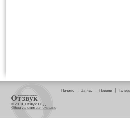
Начало
За нас
Новини
Галер
© 2010 „Отзвук“ ООД
Общи условия за ползване