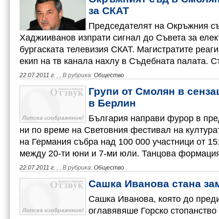
за СКАТ
Председателят на Окръжния с
Хаджииванов изпрати сигнал до Съвета за еле
бургаската телевизия СКАТ. Магистратите реаги
екип на тв канала нахлу в Съдебната палата. С
22.07.2011 г.
,
, В рубрика:
Общество
Групи от Смолян в сенза
в Берлин
България направи фурор в пре
ни по време на Световния фестивал на култура
на Германия събра над 100 000 участници от 1
между 20-ти юни и 7-ми юли. Танцова формаци
22.07.2011 г.
,
, В рубрика:
Общество
Сашка Иванова стана зам
Сашка Иванова, която до преди
оглавявяше Горско стопанство