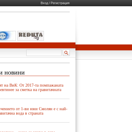
Вход / Регистрация
и новини
ят на ВиК: От 2017-та помпажаната
евтинее за сметка на гравитачната
чението от 1-ви юни Смолян е с най-
авитачна вода в страната