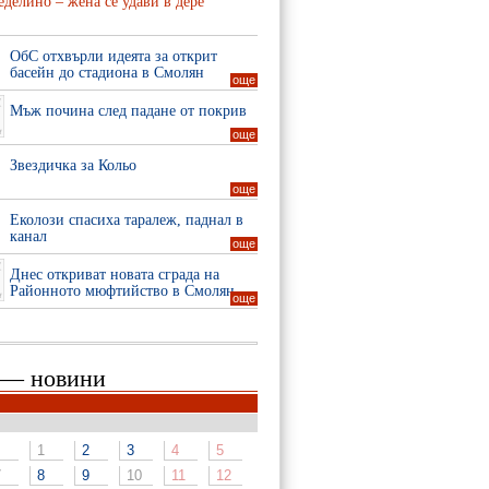
делино – жена се удави в дере
ОбС отхвърли идеята за открит
басейн до стадиона в Смолян
още
Мъж почина след падане от покрив
още
Звездичка за Кольо
още
Еколози спасиха таралеж, паднал в
канал
още
Днес откриват новата сграда на
Районното мюфтийство в Смолян
още
 — новини
1
2
3
4
5
7
8
9
10
11
12