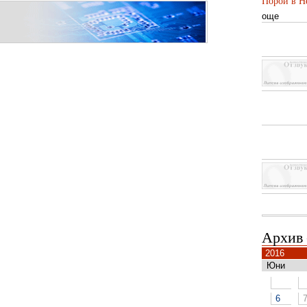
Порой в Не
още
Архив
2016
Юни
6