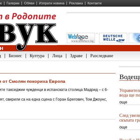
ие
Галерии
Обяви
Изпрати новина
Реклама
Контакти
д
Бизнес
Култура
Лица
Здраве
Разследване
Водещ
и от Смолян покориха Европа
ите таксиджии чужденци в испанската столица Мадрид – с 6-
Управител
и
вода ще по
ят, свирили са на една сцена с Горан Брегович, Том Джоунс,
още
След увели
скъпата гр
още