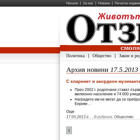
Начало
За нас
Новини
Печатно издан
Политика
Общество
Закон и ре
Архив новини
17.5.2013
С кларинет и акордеон музикант
През 2002 г. родопчани стават първ
милионно население и 74 000 улиц
Наградите им не могат да се пребро
Енрике…
Още
17.05.2013 г.
,
, В рубрика:
Общество
1