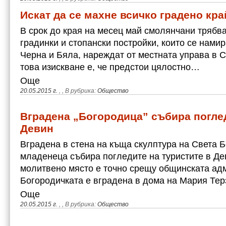
Искат да се махне всичко градено кра
В срок до края на месец май смолянчани трябв
градинки и стопански постройки, които се намир
Черна и Бяла, нареждат от местната управа в 
това изискване е, че предстои цялостно…
Още
20.05.2015 г.
,
, В рубрика:
Общество
Вградена „Богородица” събира поглед
Девин
Вградена в стена на къща скулптура на Света 
младенеца събира погледите на туристите в Де
молитвено място е точно срещу общинската ад
Богородичката е вградена в дома на Мария Тер
Още
20.05.2015 г.
,
, В рубрика:
Общество