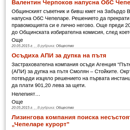
Валентин Черпоков напусна ОбС Чеп
Общинският съветник и бивш кмет на Забърдо 
напусна ОбС Чепеларе. Решението да прекрати
правомощията си е лично негово. Още преди 2
до Общинската избирателна комисия, след кое
Още
20.05.2015 г.
,
, В рубрика:
Общество
Осъдиха АПИ за дупка на пътя
Застрахователна компания осъди Агенция “Път
(АПИ) за дупка на пътя Смолян – Стойките. Ок
потвърди изцяло решението на първата инстанц
да плати 901,20 лева за щети.
Нелепият…
Още
20.05.2015 г.
,
, В рубрика:
Общество
Лизингова компания поиска несъстоя
„Чепеларе курорт”