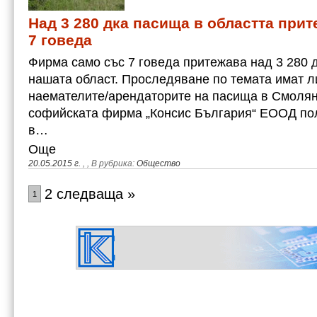
Над 3 280 дка пасища в областта при
7 говеда
Фирма само със 7 говеда притежава над 3 280 
нашата област. Проследяване по темата имат л
наемателите/арендаторите на пасища в Смолянс
софийската фирма „Консис България“ ЕООД по
в…
Още
20.05.2015 г.
,
, В рубрика:
Общество
2 следваща »
1