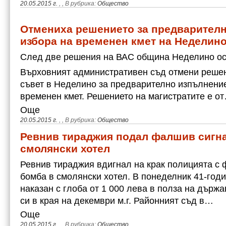
20.05.2015 г.
,
, В рубрика:
Общество
Отмениха решението за предварителн
избора на временен кмет на Неделин
След две решения на ВАС община Неделино ос
Върховният административен съд отмени реше
съвет в Неделино за предварително изпълнение
временен кмет. Решението на магистратите е о
Още
20.05.2015 г.
,
, В рубрика:
Общество
Ревнив тираджия подал фалшив сигна
смолянски хотел
Ревнив тираджия вдигнал на крак полицията с 
бомба в смолянски хотел. В понеделник 41-год
наказан с глоба от 1 000 лева в полза на държ
си в края на декември м.г. Районният съд в…
Още
20.05.2015 г.
,
, В рубрика:
Общество