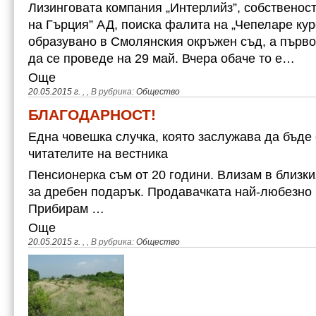
Лизинговата компания „Интерлийз”, собственос
на Гърция” АД, поиска фалита на „Чепеларе кур
образувано в Смолянския окръжен съд, а първ
да се проведе на 29 май. Вчера обаче то е…
Още
20.05.2015 г.
,
, В рубрика:
Общество
БЛАГОДАРНОСТ!
Една човешка случка, която заслужава да бъде
читателите на вестника
Пенсионерка съм от 20 години. Влизам в близк
за дребен подарък. Продавачката най-любезно 
Прибирам …
Още
20.05.2015 г.
,
, В рубрика:
Общество