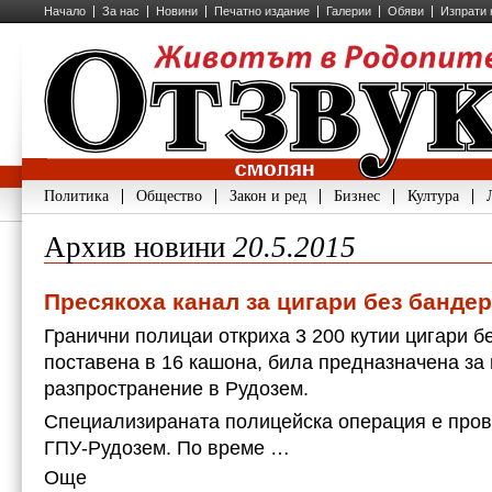
Начало
За нас
Новини
Печатно издание
Галерии
Обяви
Изпрати 
Политика
Общество
Закон и ред
Бизнес
Култура
Архив новини
20.5.2015
Пресякоха канал за цигари без банде
Гранични полицаи откриха 3 200 кутии цигари б
поставена в 16 кашона, била предназначена за
разпространение в Рудозем.
Специализираната полицейска операция е пров
ГПУ-Рудозем. По време …
Още