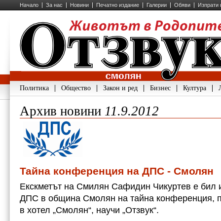
Начало
За нас
Новини
Печатно издание
Галерии
Обяви
Изпрати 
Политика
Общество
Закон и ред
Бизнес
Култура
Архив новини
11.9.2012
Тайна конференция на ДПС - Смолян
Екскметът на Смилян Сафидин Чикуртев е бил 
ДПС в община Смолян на тайна конференция, п
в хотел „Смолян“, научи „Отзвук“.