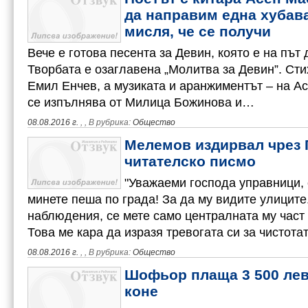
да направим една хубава
мисля, че се получи
Вече е готова песента за Девин, която е на път 
Творбата е озаглавена „Молитва за Девин”. Сти
Емил Енчев, а музиката и аранжиментът – на А
се изпълнява от Милица Божинова и…
08.08.2016 г.
,
, В рубрика:
Общество
Мелемов издирвал чрез 
читателско писмо
"Уважаеми господа управници, 
минете пеша по града! За да му видите улиците
наблюдения, се мете само централната му част 
Това ме кара да изразя тревогата си за чистота
08.08.2016 г.
,
, В рубрика:
Общество
Шофьор плаща 3 500 лева
коне