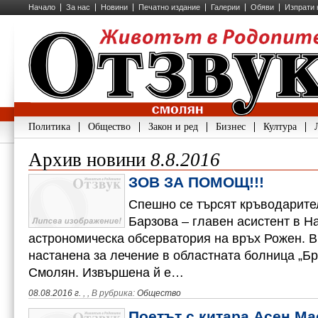
Начало
За нас
Новини
Печатно издание
Галерии
Обяви
Изпрати 
Политика
Общество
Закон и ред
Бизнес
Култура
Архив новини
8.8.2016
ЗОВ ЗА ПОМОЩ!!!
Спешно се търсят кръводарите
Барзова – главен асистент в 
астрономическа обсерватория на връх Рожен. В
настанена за лечение в областната болница „Бр
Смолян. Извършена й е…
08.08.2016 г.
,
, В рубрика:
Общество
Поетът с китара Асен М