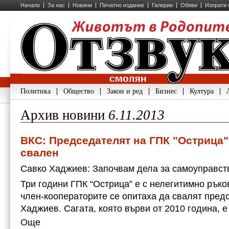
Начало
За нас
Новини
Печатно издание
Галерии
Обяви
Изпрати 
Политика
Общество
Закон и ред
Бизнес
Култура
Архив новини
6.11.2013
ВКС: Председателят на ГПК "Острица"
свален
Савко Хаджиев: Започвам дела за самоуправст
Три години ГПК “Острица” е с нелегитимно ръко
член-кооператорите се опитаха да свалят пред
Хаджиев. Сагата, която върви от 2010 година, е
Още