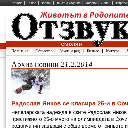
Начало
За нас
Новини
Печатно издание
Галерии
Обяви
Изпрати 
Политика
Общество
Закон и ред
Бизнес
Култура
Архив новини
21.2.2014
Радослав Янков се класира 25-и в Со
Чепеларската надежда в ските Радослав Янков 
престижното 25-о място на олимпиадата в Сочи
родопчанин завърши с общо време от синьото и