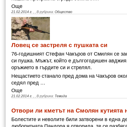
Още
21.02.2014 г.
,
, В рубрика:
Общество
Ловец се застреля с пушката си
76-годишният Стефан Чакъров от Смилян се зас
си пушка. Мъжът, който е дългогодишен авджия
оръжието в гърдите си и стрелял.
Нещастието станало пред дома на Чакъров окол
седял пред …
Още
21.02.2014 г.
,
, В рубрика:
Темида
Отвори ли кметът на Смолян кутията 
Болестите и неволите били затворени в една дел
любопитната Пандора я отворила, те се разбяга