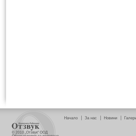
Начало
За нас
Новини
Галер
© 2010 „Отзвук“ ООД