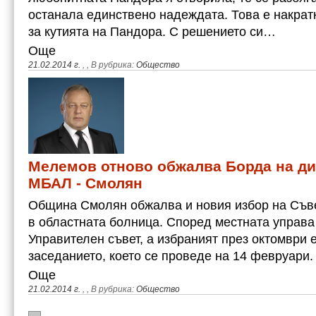
останала единствено надеждата. Това е накрат
за кутията на Пандора. С решението си…
Още
21.02.2014 г.
,
, В рубрика:
Общество
Мелемов отново обжалва Борда на ди
МБАЛ - Смолян
Община Смолян обжалва и новия избор на Съве
в областната болница. Според местната управа
Управителен съвет, а избраният през октомври 
заседанието, което се проведе на 14 февруари
Още
21.02.2014 г.
,
, В рубрика:
Общество