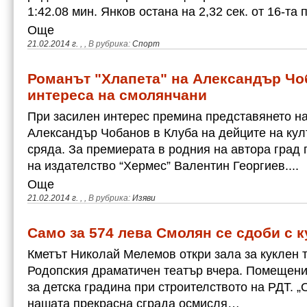
1:42.08 мин. Янков остана на 2,32 сек. от 16-та
Още
21.02.2014 г.
,
, В рубрика:
Спорт
Романът "Хлапета" на Александър Чо
интереса на смолянчани
При засилен интерес премина представянето на
Александър Чобанов в Клуба на дейците на кул
сряда. За премиерата в родния на автора град 
на издателство “Хермес” Валентин Георгиев....
Още
21.02.2014 г.
,
, В рубрика:
Изяви
Само за 574 лева Смолян се сдоби с к
Кметът Николай Мелемов откри зала за куклен т
Родопския драматичен театър вчера. Помещени
за детска градина при строителството на РДТ.
нашата прекрасна сграда осмисля…