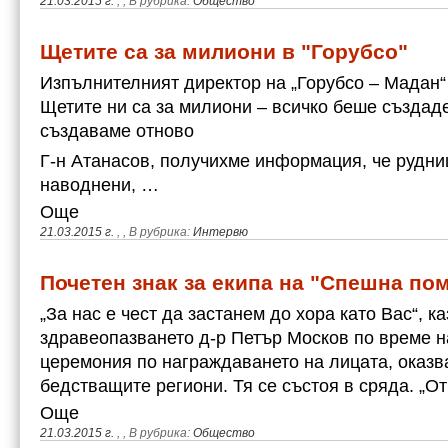
21.03.2015 г.
,
, В рубрика:
Общество
Щетите са за милиони в "Горубсо"
Изпълнителният директор на „Горубсо – Мадан“
Щетите ни са за милиони – всичко беше създаде
създаваме отново
Г-н Атанасов, получихме информация, че рудни
наводнени, …
Още
21.03.2015 г.
,
, В рубрика:
Интервю
Почетен знак за екипа на "Спешна по
„За нас е чест да застанем до хора като Вас“, к
здравеопазването д-р Петър Москов по време 
церемония по награждаването на лицата, оказ
бедстващите региони. Тя се състоя в сряда. „О
Още
21.03.2015 г.
,
, В рубрика:
Общество