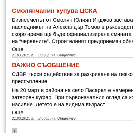
Смолянчанин купува ЦСКА
Бизнесменът от Смолян Юлиян Инджов застава 
наследникът на Александър Томов в ръководств
скоро време ще бъде официализирана смяната 
на “червените”. Строителният предприемач об
Още
21.03.2015 г.
,
, В рубрика:
Общество
ВАЖНО СЪОБЩЕНИЕ
СДВР търси съдействие за разкриване на тежк
престъпление
На 20 март в района на село Пасарел е намере
затворен куфар. При първоначалния оглед са к
насилие. Детето е на видима възраст…
Още
21.03.2015 г.
,
, В рубрика:
Общество
1