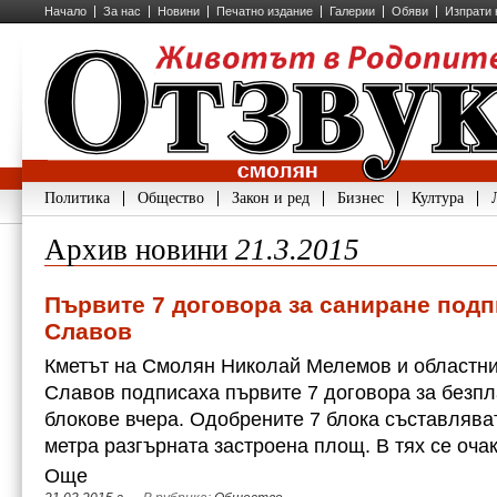
Начало
За нас
Новини
Печатно издание
Галерии
Обяви
Изпрати 
Политика
Общество
Закон и ред
Бизнес
Култура
Архив новини
21.3.2015
Първите 7 договора за саниране под
Славов
Кметът на Смолян Николай Мелемов и областн
Славов подписаха първите 7 договора за безпл
блокове вчера. Одобрените 7 блока съставляват
метра разгърната застроена площ. В тях се оч
Още