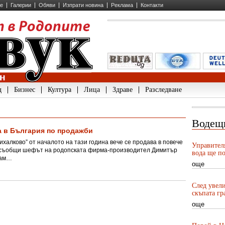
ие
Галерии
Обяви
Изпрати новина
Реклама
Контакти
д
Бизнес
Култура
Лица
Здраве
Разследване
Водещ
а в България по продажби
халково” от началото на тази година вече се продава в повече
Управител
я, съобщи шефът на родопската фирма-производител Димитър
вода ще по
там…
още
След увели
скъпата гр
още