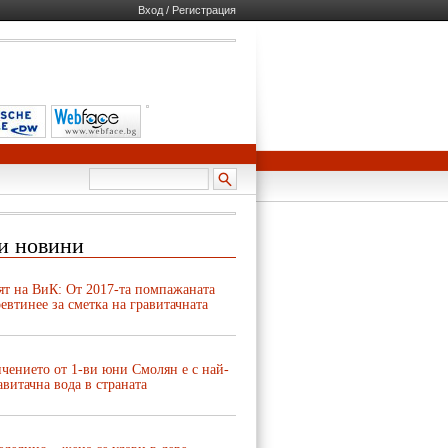
Вход / Регистрация
и новини
ят на ВиК: От 2017-та помпажаната
евтинее за сметка на гравитачната
чението от 1-ви юни Смолян е с най-
авитачна вода в страната