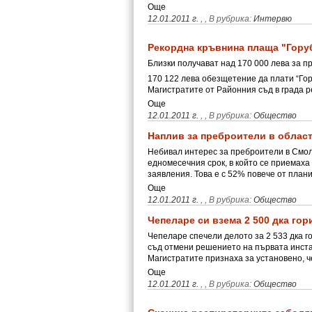
Още
12.01.2011 г.
,
, В рубрика:
Интервю
Рекордна кръвнина плаща "Гору
Близки получават над 170 000 лева за п
170 122 лева обезщетение да плати “Гор
Магистратите от Районния съд в града
Още
12.01.2011 г.
,
, В рубрика:
Общество
Наплив за преброители в облас
Небивал интерес за преброители в Смол
едномесечния срок, в който се приемаха
заявления. Това е с 52% повече от пла
Още
12.01.2011 г.
,
, В рубрика:
Общество
Чепеларе си взема 2 500 дка гор
Чепеларе спечели делото за 2 533 дка г
съд отмени решението на първата инстан
Магистратите признаха за установено, 
Още
12.01.2011 г.
,
, В рубрика:
Общество