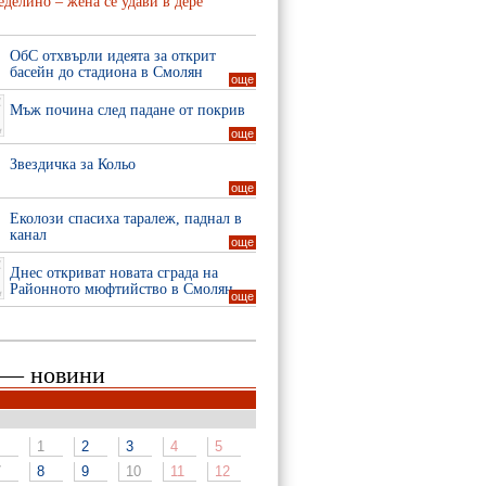
делино – жена се удави в дере
ОбС отхвърли идеята за открит
басейн до стадиона в Смолян
още
Мъж почина след падане от покрив
още
Звездичка за Кольо
още
Еколози спасиха таралеж, паднал в
канал
още
Днес откриват новата сграда на
Районното мюфтийство в Смолян
още
 — новини
1
2
3
4
5
7
8
9
10
11
12