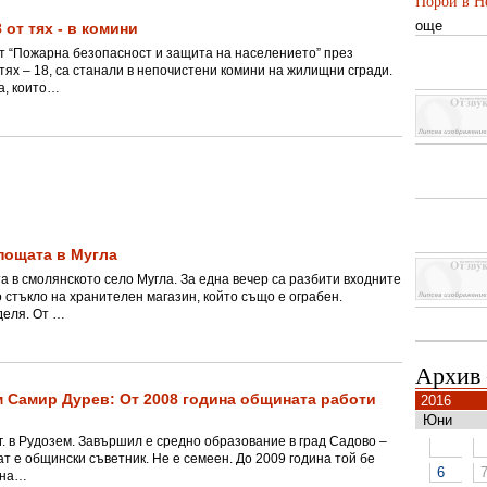
Порой в Не
още
 от тях - в комини
т “Пожарна безопасност и защита на населението” през
тях – 18, са станали в непочистени комини на жилищни сгради.
а, които…
пощата в Мугла
а в смолянското село Мугла. За една вечер са разбити входните
о стъкло на хранителен магазин, който също е ограбен.
деля. От …
Архив
 Самир Дурев: От 2008 година общината работи
2016
Юни
г. в Рудозем. Завършил е средно образование в град Садово –
т е общински съветник. Не е семеен. До 2009 година той бе
6
 на…