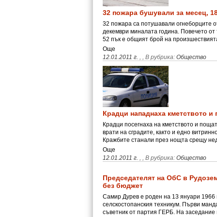
32 пожара бушували за месец, 18
32 пожара са потушавали огнеборците о
декември миналата година. Повечето от 
52 пък е общият брой на произшествият
Още
12.01.2011 г.
,
, В рубрика:
Общество
Крадци нападнаха кметството и 
Крадци посегнаха на кметството и пощат
врати на сградите, както и едно витринн
Кражбите станали през нощта срещу не
Още
12.01.2011 г.
,
, В рубрика:
Общество
Председателят на ОбС в Рудозем
без бюджет
Самир Дурев е роден на 13 януари 1966 
селскостопанския техникум. Първи манда
съветник от партия ГЕРБ. На заседание