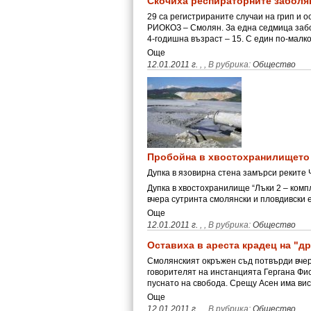
Скочиха респираторните заболя
29 са регистрираните случаи на грип и
РИОКОЗ – Смолян. За една седмица забол
4-годишна възраст – 15. С един по-малк
Още
12.01.2011 г.
,
, В рубрика:
Общество
Пробойна в хвостохранилището
Дупка в язовирна стена замърси реките 
Дупка в хвостохранилище “Лъки 2 – комп
вчера сутринта смолянски и пловдивски
Още
12.01.2011 г.
,
, В рубрика:
Общество
Оставиха в ареста крадец на "д
Смолянският окръжен съд потвърди вчер
говорителят на инстанцията Гергана Фи
пуснато на свобода. Срещу Асен има в
Още
12.01.2011 г.
,
, В рубрика:
Общество