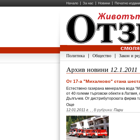
Начало
За нас
Новини
Печатно издан
Политика
Общество
Закон и ре
Архив новини
12.1.2011
От 17-а "Михалково" стана шест
Естествено газирана минерална вода “Ми
от 40 големи търговски обекти в Латви
Дългъчев. От дистрибуторската фирма 
Още
12.01.2011 г.
,
, В рубрика:
Пари