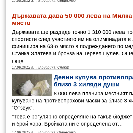
17.08.2012 г.
,
, В рубрика:
Общество
Държавата дава 50 000 лева на Милка
място
Държавата ще раздаде точно 1 310 000 лева пр
спортисти след участието им на олимпиадата в
финишира на 63-о място в подреждането по ме
Станка Златева и бронза на Тервел Пулев. О
Още
17.08.2012 г.
,
, В рубрика:
Спорт
Девин купува противопр
близо 3 хиляди души
8 000 лева планира местният п
купуване на противопрахови маски за близо 3 х
“Отзвук”.
"Това е регулярно определяне на такъв бюджет 
и брой хора. Бройката ни е определена от…
17.08.2012 г.
,
, В рубрика:
Общество