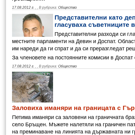
17.08.2012 г.
,
, В рубрика:
Общество
Представителни като деп
гласуваха съветниците в
Представителни разходи си гла
местните парламенти на Девин и Доспат. Облас
им нареди да ги спрат и да си преразгледат ре
За членовете на постоянните комисии в Доспа
17.08.2012 г.
,
, В рубрика:
Общество
Заловиха иманяри на границата с Гъ
Петима иманяри са заловени на граничната бра
село Бръщен. Мъжете налетяли на граничен па
на преминаване на линията на държавната ни г