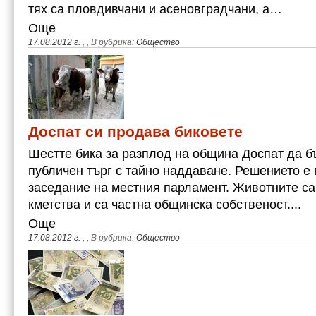
тях са пловдивчани и асеновградчани, а…
Още
17.08.2012 г.
,
, В рубрика:
Общество
Доспат си продава биковете
Шестте бика за разплод на община Доспат да б
публичен търг с тайно наддаване. Решението е 
заседание на местния парламент. Животните са
кметства и са частна общинска собственост....
Още
17.08.2012 г.
,
, В рубрика:
Общество