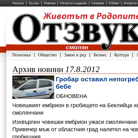
Начало
За нас
Новини
Печатно издание
Галерии
Обяви
Изпрати 
Политика
Общество
Закон и ред
Бизнес
Култура
Архив новини
17.8.2012
Гробар оставил непогре
бебе
ОБНОВЕНА
Човешкият ембрион в гробището на Беклийца х
смолянчани
Изхвърлен човешки ембрион ужаси смолянчани 
Привечер мъж от областния град налетял на чо
гробищния…