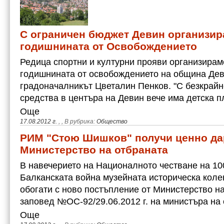
С ограничен бюджет Девин организира
годишнината от Освобождението
Редица спортни и културни прояви организирам
годишнината от освобождението на община Де
градоначалникът Цветалин Пенков. "С безкрайн
средства в центъра на Девин вече има детска 
Още
17.08.2012 г.
,
, В рубрика:
Общество
РИМ "Стою Шишков" получи ценно да
Министерство на отбраната
В навечерието на Националното честване на 10
Балканската война музейната историческа коле
обогати с ново постъпление от Министерство на
заповед №ОС-92/29.06.2012 г. на министъра на
Още