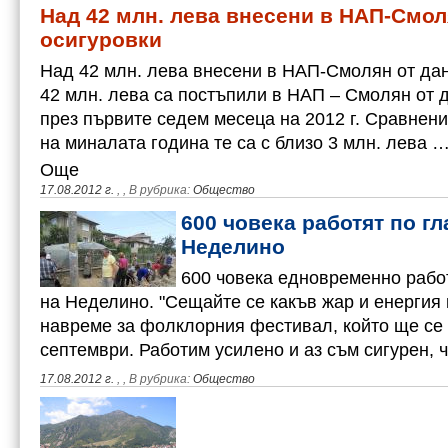
Над 42 млн. лева внесени в НАП-Смол
осигуровки
Над 42 млн. лева внесени в НАП-Смолян от да
42 млн. лева са постъпили в НАП – Смолян от 
през първите седем месеца на 2012 г. Сравнен
на миналата година те са с близо 3 млн. лева 
Още
17.08.2012 г.
,
, В рубрика:
Общество
600 човека работят по г
Неделино
600 човека едновременно рабо
на Неделино. "Сещайте се какъв жар и енергия 
навреме за фолклорния фестивал, който ще се п
септември. Работим усилено и аз съм сигурен,
17.08.2012 г.
,
, В рубрика:
Общество