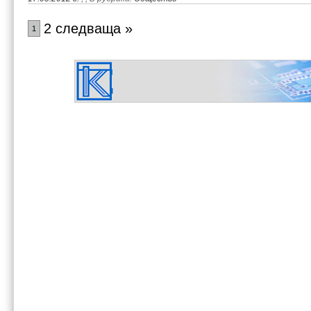
2 следваща »
1