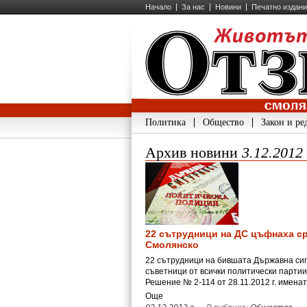
Начало
За нас
Новини
Печатно издан
Политика
Общество
Закон и ре
Архив новини
3.12.2012
22 сътрудници на ДС цъфнаха с
Смолянско
22 сътрудници на бившата Държавна си
съветници от всички политически партии
Решение № 2-114 от 28.11.2012 г. имена
Още