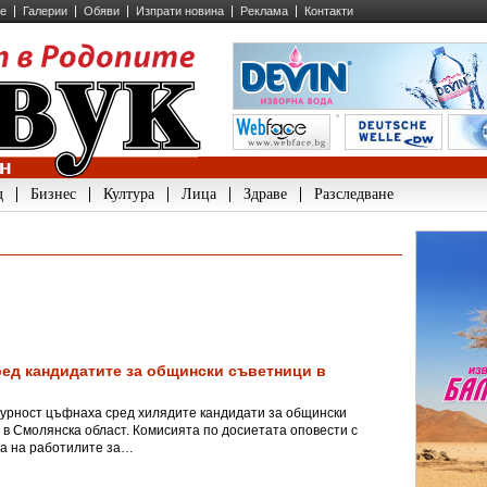
ие
Галерии
Обяви
Изпрати новина
Реклама
Контакти
д
Бизнес
Култура
Лица
Здраве
Разследване
ред кандидатите за общински съветници в
гурност цъфнаха сред хилядите кандидати за общински
 в Смолянска област. Комисията по досиетата оповести с
та на работилите за…