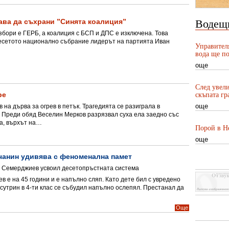
ава да съхрани ”Синята коалиция”
Водещ
бори е ГЕРБ, а коалиция с БСП и ДПС е изключена. Това
Десетото национално събрание лидерът на партията Иван
Управител
вода ще по
още
След увели
ре
скъпата гр
още
на дърва за огрев в петък. Трагедията се разиграла в
 Преди обяд Веселин Мерков разрязвал суха ела заедно със
ла, върхът на…
Порой в Не
още
чанин удивява с феноменална памет
я Семерджиев усвоил десетопръстната система
 е на 45 години и е напълно сляп. Като дете бил с увредено
 сутрин в 4-ти клас се събудил напълно ослепял. Престанал да
Още