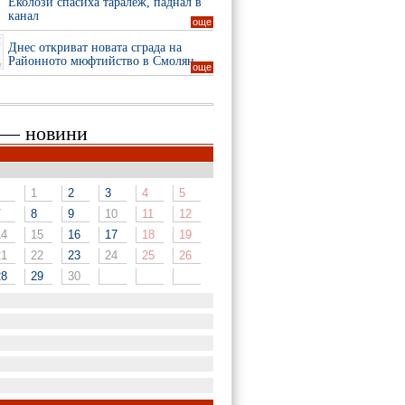
Еколози спасиха таралеж, паднал в
канал
още
Днес откриват новата сграда на
Районното мюфтийство в Смолян
още
 — новини
1
2
3
4
5
7
8
9
10
11
12
14
15
16
17
18
19
21
22
23
24
25
26
28
29
30
1
3
4
5
6
7
8
1
2
3
10
11
12
13
14
15
5
6
7
8
9
10
1
2
3
4
5
6
17
18
19
20
21
22
12
13
14
15
16
17
8
9
10
11
12
13
2
3
4
5
6
7