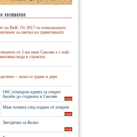
и новини
ят на ВиК: От 2017-та помпажаната
евтинее за сметка на гравитачната
чението от 1-ви юни Смолян е с най-
авитачна вода в страната
делино – жена се удави в дере
ОбС отхвърли идеята за открит
басейн до стадиона в Смолян
още
Мъж почина след падане от покрив
още
Звездичка за Кольо
още