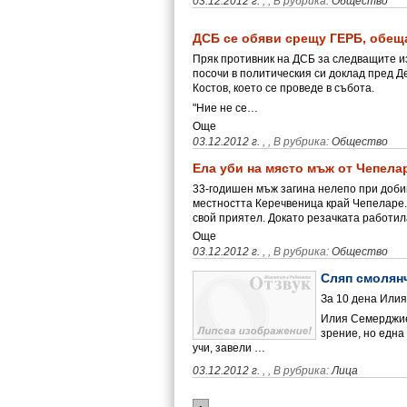
03.12.2012 г.
,
, В рубрика:
Общество
ДСБ се обяви срещу ГЕРБ, обещ
Пряк противник на ДСБ за следващите из
посочи в политическия си доклад пред 
Костов, което се проведе в събота.
"Ние не се…
Още
03.12.2012 г.
,
, В рубрика:
Общество
Ела уби на място мъж от Чепела
33-годишен мъж загина нелепо при добив 
местността Керечвеница край Чепеларе.
свой приятел. Докато резачката работи
Още
03.12.2012 г.
,
, В рубрика:
Общество
Сляп смолян
За 10 дена Или
Илия Семерджиев
зрение, но една
учи, завели …
03.12.2012 г.
,
, В рубрика:
Лица