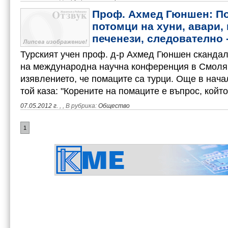
Проф. Ахмед Гюншен: П
потомци на хуни, авари,
печенези, следователно 
Турският учен проф. д-р Ахмед Гюншен сканда
на международна научна конференция в Смолян
изявлението, че помаците са турци. Още в нача
той каза: "Корените на помаците е въпрос, койт
07.05.2012 г.
,
, В рубрика:
Общество
1