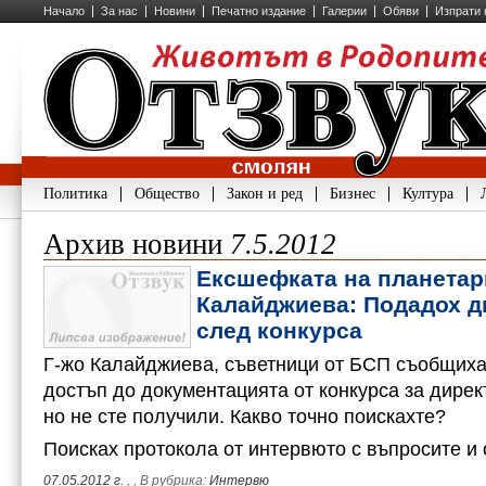
Начало
За нас
Новини
Печатно издание
Галерии
Обяви
Изпрати 
Политика
Общество
Закон и ред
Бизнес
Култура
Архив новини
7.5.2012
Ексшефката на планетар
Калайджиева: Подадох д
след конкурса
Г-жо Калайджиева, съветници от БСП съобщиха,
достъп до документацията от конкурса за дирек
но не сте получили. Какво точно поискахте?
Поисках протокола от интервюто с въпросите и
07.05.2012 г.
,
, В рубрика:
Интервю