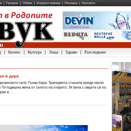
ие
Галерии
Обяви
Изпрати новина
Реклама
Контакти
д
Бизнес
Култура
Лица
Здраве
Разследване
ви в дере
делинското село Тънка бара. Трагедията станала преди около
70-годишна жена от селото на открито. Тя била с овцете си по
крие в …