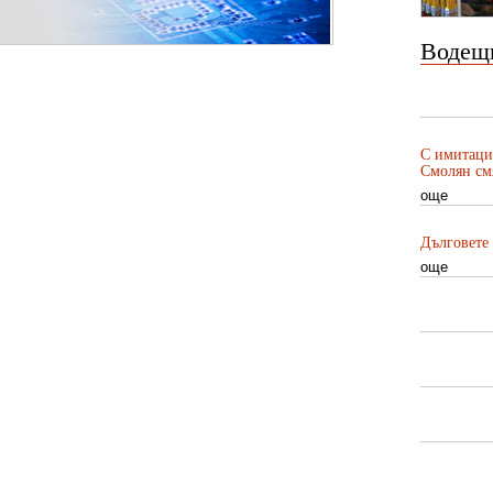
Водещ
С имитаци
Смолян смя
още
Дълговете 
още