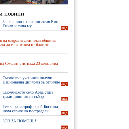
и новини
Заплашили с нож писателя Емил
Енчев и сина му
още
я на оздравителен план община
та да се измъква от блатото
на Смолян стигнаха 23 млн. лева
Смолянска ученичка получи
Национална диплома за отличие
още
Смолянското село Арда стяга
традиционния си събор
още
Тежка катастрофа край Бостина,
няма сериозно пострадали
още
ЗОВ ЗА ПОМОЩ!!!
още