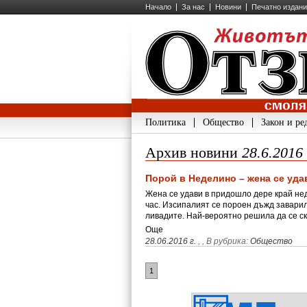
Начало
За нас
Новини
Печатно издан
Политика
Общество
Закон и ре
Архив новини
28.6.2016
Порой в Неделино – жена се уда
Жена се удави в придошло дере край не
час. Изсипалият се пороен дъжд заварил 
ливадите. Най-вероятно решила да се с
Още
28.06.2016 г.
,
, В рубрика:
Общество
1