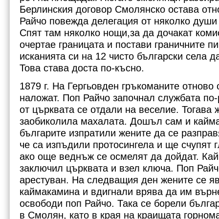
Берлинския договор Смолянско остава отно
Райчо повежда делегация от няколко души
Спят там няколко нощи,за да дочакат коми
очертае границата и постави граничните пи
исканията си на 12 чисто български села д
Това става доста по-късно.
1879 г. На Гергьовден гръкоманите отново 
наложат. Поп Райчо започнал службата по
от църквата се отдали на веселие. Тогава
заобиколила махалата. Дошъл сам и кайм
българите изпратили жените да се разправя
че са изпъдили протосингела и ще счупят г
ако още веднъж се осмелят да дойдат. Ка
заключил църквата и взел ключа. Поп Райч
арестуван. На следващия ден жените се я
каймакамина и вдигнали врява да им върн
освободи поп Райчо. Така се борели българ
в Смолян, като в края на краищата горно