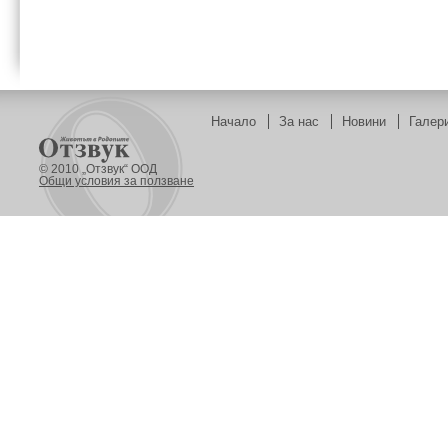
Начало
За нас
Новини
Галер
© 2010 „Отзвук“ ООД
Общи условия за ползване