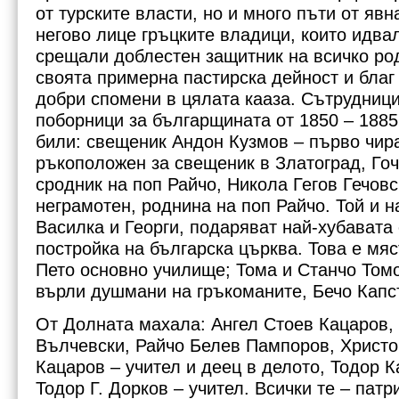
от турските власти, но и много пъти от яв
негово лице гръцките владици, които идвал
срещали доблестен защитник на всичко ро
своята примерна пастирска дейност и благ
добри спомени в цялата кааза. Сътрудници
поборници за българщината от 1850 – 1885 
били: свещеник Андон Кузмов – първо чира
ръкоположен за свещеник в Златоград, Го
сродник на поп Райчо, Никола Гегов Гечовс
неграмотен, роднина на поп Райчо. Той и 
Василка и Георги, подаряват най-хубавата 
постройка на българска църква. Това е мяс
Пето основно училище; Тома и Станчо Томо
върли душмани на гръкоманите, Бечо Капс
От Долната махала: Ангел Стоев Кацаров,
Вълчевски, Райчо Белев Пампоров, Христо 
Кацаров – учител и деец в делото, Тодор 
Тодор Г. Дорков – учител. Всички те – патр