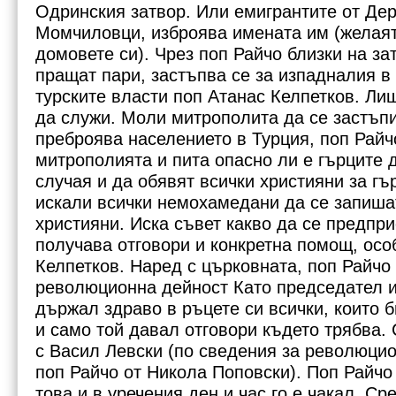
Одринския затвор. Или емигрантите от Дер
Момчиловци, изброява имената им (желаят
домовете си). Чрез поп Райчо близки на з
пращат пари, застъпва се за изпадналия в
турските власти поп Атанас Келпетков. Лиш
да служи. Моли митрополита да се застъпи 
преброява населението в Турция, поп Рай
митрополията и пита опасно ли е гърците д
случая и да обявят всички християни за гъ
искали всички немохамедани да се запиша
християни. Иска съвет какво да се предпр
получава отговори и конкретна помощ, осо
Келпетков. Наред с църковната, поп Райчо
революционна дейност Като председател 
държал здраво в ръцете си всички, които 
и само той давал отговори където трябва.
с Васил Левски (по сведения за революцио
поп Райчо от Никола Поповски). Поп Райчо 
това и в уречения ден и час го е чакал. С