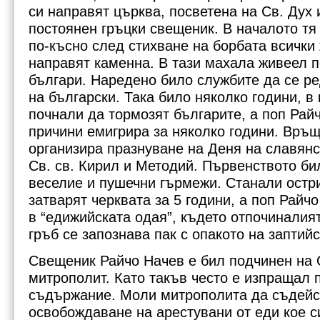
си направят църква, посветена на Св. Дух 
постоянен гръцки свещеник. В началото тя
по-късно след стихване на борбата всички
направят каменна. В тази махала живеел п
българи. Наредено било службите да се ре
на български. Така било няколко години, в
почнали да тормозят българите, а поп Рай
причини емигрира за няколко години. Връща
организира празнуване на Деня на славянс
Св. св. Кирил и Методий. Първенството би
веселие и пушечни гърмежи. Станали остр
затварят черквата за 5 години, а поп Райчо
в “едижийската одая”, където отпочиналият
гръб се запознава пак с опакото на заптийс
Свещеник Райчо Начев е бил подчинен на
митрополит. Като такъв често е изпращал 
съдържание. Моли митрополита да съдейс
освобождаване на арестувани от еди кое с