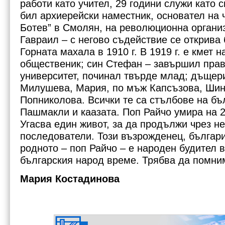
работи като учител, 29 години служи като 
бил архиерейски наместник, основател на 
Ботев” в Смолян, на революционна органи
Гавраил – с негово съдействие се открива
Горната махала в 1910 г. В 1919 г. е кмет 
общественик; син Стефан – завършил прав
университет, починал твърде млад; дъщер
Милушева, Мария, по мъж Капсъзова, Шин
Попниколова. Всички те са стълбове на бъ
Пашмакли и каазата. Поп Райчо умира на 2
Угасва един живот, за да продължи чрез н
последователи. Този възрожденец, българи
родното – поп Райчо – е народен будител в
българския народ време. Трябва да помни
Мария Костадинова