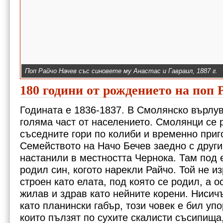
Поп Райчо Начев със синовете му Анастас и Гавраил, 1887 г.
180 години от рождението на поп
Годината е 1836-1837. В Смолянско върлу
голяма част от населението. Смолянци се 
съседните гори по колиби и временно при
Семейството на Начо Бечев заедно с други
настанили в местността Чернока. Там под 
родил син, когото нарекли Райчо. Той не и
строен като елата, под която се родил, а о
жилав и здрав като нейните корени. Нисичъ
като планински габър, този човек е бил упо
които пълзят по сухите скалисти съсипища,