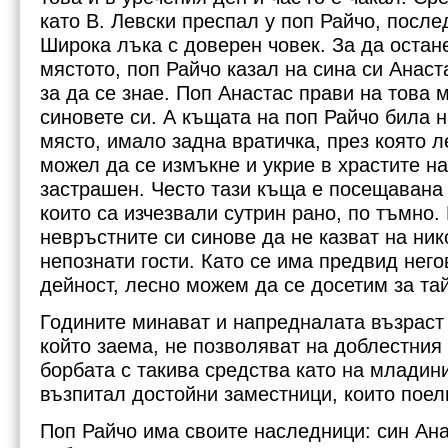
като В. Левски преспал у поп Райчо, после
Широка лъка с доверен човек. За да остан
мястото, поп Райчо казал на сина си Анаст
за да се знае. Поп Анастас прави на това 
синовете си. А къщата на поп Райчо била н
място, имало задна вратичка, през която 
можел да се измъкне и укрие в храстите н
застрашен. Често тази къща е посещавана 
които са изчезвали сутрин рано, по тъмно
невръстните си синове да не казват на ник
непознати гости. Като се има предвид нег
дейност, лесно можем да се досетим за тай
Годините минават и напредналата възраст 
който заема, не позволяват на доблестния
борбата с такива средства като на младин
възпитал достойни заместници, които поели
Поп Райчо има своите наследници: син Ана