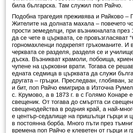
била българска. Там служил поп Райчо.
Подобна трагедия преживява и Райково – 
Жителите на долната махала – повечето чо
прости земеделци, при възникналата през 1
да се чете в църквата, се провъзгласяват “
горномахленци подкрепят гръкоманите. И 
черквата се разделя, разделя се и училищ
дъска. Възникват крамоли, побоища, криен
чупене на църковни врати. Тогава се решав
едната седмица в църквата да служи бълга
другата – гръцки. Преследван, глобяван, з
и бит, поп Райчо емигрира в Източна Румел
с. Крумово, а в 1873 г. в с Голямо Конаре 
свещеник. От тогава до смъртта си свещен
свещенодейства в родния край, а най-мног
е център-седалище на пришълци гърци и ц
в постоянна борба. Много пъти през тъмнит
времена поп Райчо е клеветен от гърци и 