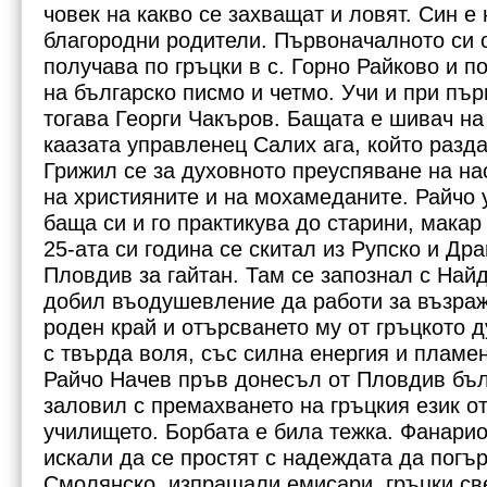
човек на какво се захващат и ловят. Син е 
благородни родители. Първоначалното си 
получава по гръцки в с. Горно Райково и п
на българско писмо и четмо. Учи и при пър
тогава Георги Чакъров. Бащата е шивач на
каазата управленец Салих ага, който разд
Грижил се за духовното преуспяване на на
на християните и на мохамеданите. Райчо 
баща си и го практикува до старини, макар
25-ата си година се скитал из Рупско и Дра
Пловдив за гайтан. Там се запознал с Найд
добил въодушевление да работи за възраж
роден край и отърсването му от гръцкото 
с твърда воля, със силна енергия и пламе
Райчо Начев пръв донесъл от Пловдив бълг
заловил с премахването на гръцкия език о
училището. Борбата е била тежка. Фанарио
искали да се простят с надеждата да погър
Смолянско, изпращали емисари, гръцки с