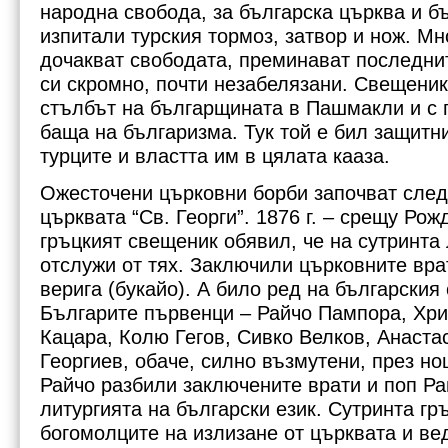
народна свобода, за българска църква и б
изпитали турския тормоз, затвор и нож. Мн
дочакват свободата, преминават последни
си скромно, почти незабелязани. Свещени
стълбът на българщината в Пашмакли и с 
баща на българизма. Тук той е бил защитн
турците и властта им в цялата кааза.
Ожесточени църковни борби започват след
църквата “Св. Георги”. 1876 г. – срещу Ро
гръцкият свещеник обявил, че на сутринта
отслужи от тях. Заключили църковните вра
верига (букайо). А било ред на българския
Българите първенци – Райчо Пампора, Хри
Кацара, Колю Гегов, Сивко Велков, Анаста
Георгиев, обаче, силно възмутени, през но
Райчо разбили заключените врати и поп Р
литургията на български език. Сутринта г
богомолците на излизане от църквата и ве