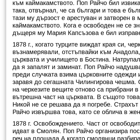
към каймакамството. Поп Райчо бил извик
така, отвърнал, че са българи и това е бъл
тази му дързост е арестуван и затворен в 
каймакамството. Кога е освободен не се зн
дъщеря му Мария Капсъзова е бил изправе
1878 г., когато турците виждат края си, чер
възнамерявали, отстъпвайки към Анадола,
църквата и училището в Бостина. Натрупал
да я запалят и заминат. Поп Райчо надушв
преди случката взима църковните одежди и
заравя до сегашната Чилингирова чешма.
на черкезите вещите отново са прибрани в
вътрешна част на църквата. В същото тов
Никой не се решава да я погребе. Страхът 
Райчо извършва това, като се облича в жен
1878 г. Освобождението. Част от освободи
идват в Смолян. Поп Райчо организира по
реч на площада.А когато смолянци разбира