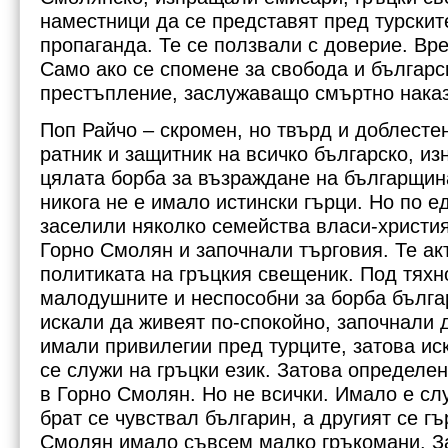
наместници да се представят пред турскит
пропаганда. Те се ползвали с доверие. Вре
Само ако се спомене за свобода и българс
престъпление, заслужаващо смъртно нака
Поп Райчо – скромен, но твърд и доблестен
ратник и защитник на всичко българско, из
цялата борба за възраждане на българщин
никога не е имало истински гърци. Но по е
заселили няколко семейства власи-христи
Горно Смолян и започнали търговия. Те а
политиката на гръцкия свещеник. Под тяхн
малодушните и неспособни за борба българ
искали да живеят по-спокойно, започнали д
имали привилегии пред турците, затова ис
се служи на гръцки език. Затова определе
в Горно Смолян. Но не всички. Имало е слу
брат се чувствал българин, а другият се г
Смолян имало съвсем малко гръкомани. З