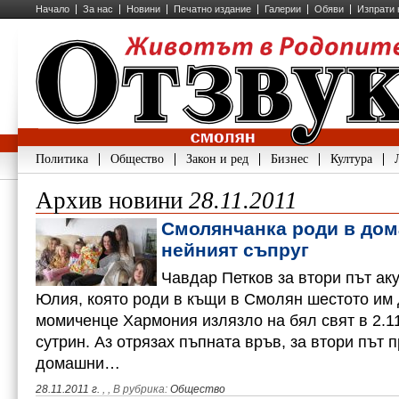
Начало
За нас
Новини
Печатно издание
Галерии
Обяви
Изпрати 
Политика
Общество
Закон и ред
Бизнес
Култура
Архив новини
28.11.2011
Смолянчанка роди в дом
нейният съпруг
Чавдар Петков за втори път ак
Юлия, която роди в къщи в Смолян шестото им 
момиченце Хармония излязло на бял свят в 2.1
сутрин. Аз отрязах пъпната връв, за втори път
домашни…
28.11.2011 г.
,
, В рубрика:
Общество