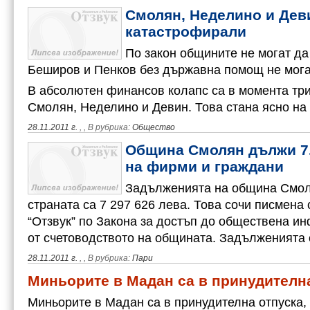
Смолян, Неделино и Дев
катастрофирали
По закон общините не могат д
Беширов и Пенков без държавна помощ не мога
В абсолютен финансов колапс са в момента три
Смолян, Неделино и Девин. Това стана ясно н
28.11.2011 г.
,
, В рубрика:
Общество
Община Смолян дължи 7
на фирми и граждани
Задълженията на община Смол
страната са 7 297 626 лева. Това сочи писмена 
“Отзвук” по Закона за достъп до обществена и
от счетоводството на общината. Задълженията
28.11.2011 г.
,
, В рубрика:
Пари
Миньорите в Мадан са в принудителн
Миньорите в Мадан са в принудителна отпуска,