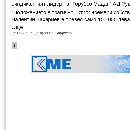
синдикалният лидер на “Горубсо Мадан” АД Ру
“Положението е трагично. От 22 ноември собстве
Валентин Захариев е превел само 100 000 лева з
Още
28.11.2011 г.
,
, В рубрика:
Общество
1