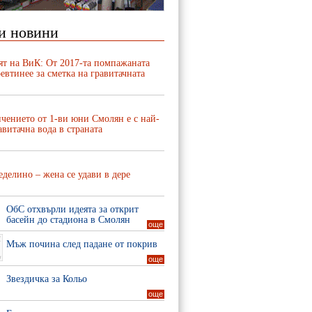
и новини
ят на ВиК: От 2017-та помпажаната
евтинее за сметка на гравитачната
чението от 1-ви юни Смолян е с най-
авитачна вода в страната
делино – жена се удави в дере
ОбС отхвърли идеята за открит
басейн до стадиона в Смолян
още
Мъж почина след падане от покрив
още
Звездичка за Кольо
още