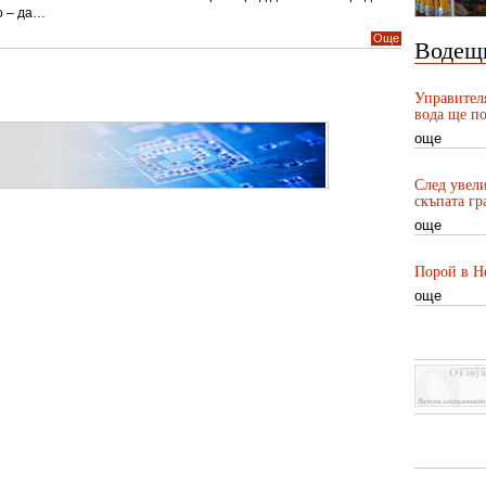
о – да…
Още
Водещ
Управител
вода ще по
още
След увели
скъпата гр
още
Порой в Не
още