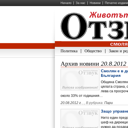
Начало
За нас
Новини
Печатно издан
Политика
Общество
Закон и ре
Архив новини
20.8.2012
Смолян е в д
България
Община Смолян 
цялата страна, 
лева са просроч
около 33% от годишния…
20.08.2012 г.
,
, В рубрика:
Пари
Защо управн
Нито един предс
шеф на дирекция
нужно да поздр