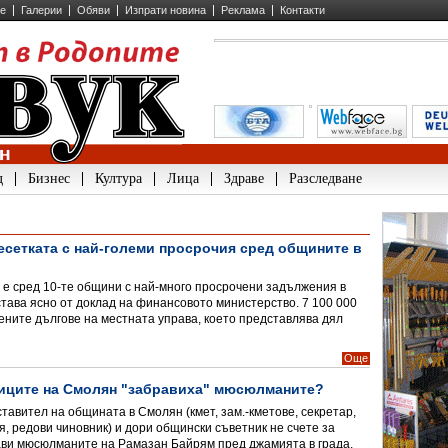
ие
Галерии
Обяви
Изпрати новина
Реклама
Контакти
д
Бизнес
Култура
Лица
Здраве
Разследване
есетката с най-големи просрочия сред общините в
е сред 10-те общини с най-много просрочени задължения в
става ясно от доклад на финансовото министерство. 7 100 000
ените дългове на местната управа, което представлява дял
Още
иците на Смолян "забравиха" мюсюлманите?
тавител на общината в Смолян (кмет, зам.-кметове, секретар,
, редови чиновник) и дори общински съветник не счете за
ави мюсюлманите на Рамазан Байрям пред джамията в града.