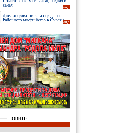
Еколози спасиха таралеж, паднал в
канал
още
Днес откриват новата сграда на
Районното мюфтийство в Смолян
още
 — новини