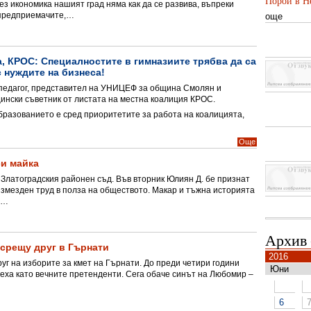
Порой в Не
ез икономика нашият град няма как да се развива, въпреки
 предприемачите,…
още
, КРОС: Специалностите в гимназиите трябва да са
 нуждите на бизнеса!
 педагог, представител на УНИЦЕФ за община Смолян и
ински съветник от листата на местна коалиция КРОС.
образованието е сред приоритетите за работа на коалицията,
Още
си майка
 Златоградския районен съд. Във вторник Юлиян Д. бе признат
ъзмезден труд в полза на обществото. Макар и тъжна историята
а…
Архив
 срещу друг в Гърнати
2016
уг на изборите за кмет на Гърнати. До преди четири години
Юни
еха като вечните претенденти. Сега обаче синът на Любомир –
6