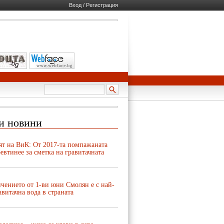
Вход / Регистрация
и новини
ят на ВиК: От 2017-та помпажаната
евтинее за сметка на гравитачната
чението от 1-ви юни Смолян е с най-
авитачна вода в страната