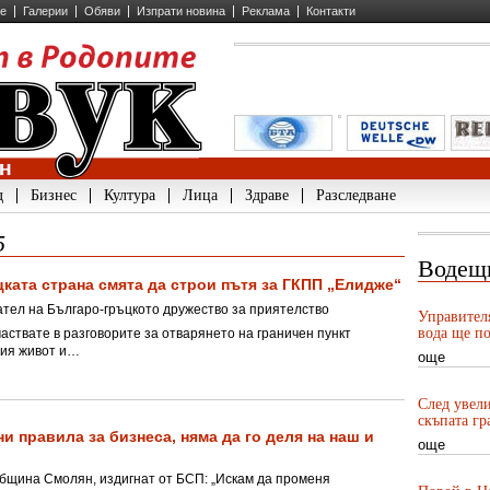
ие
Галерии
Обяви
Изпрати новина
Реклама
Контакти
д
Бизнес
Култура
Лица
Здраве
Разследване
5
Водещ
ката страна смята да строи пътя за ГКПП „Елидже“
ател на Българо-гръцкото дружество за приятелство
Управител
вода ще по
частвате в разговорите за отварянето на граничен пункт
шия живот и…
още
След увели
скъпата гр
 правила за бизнеса, няма да го деля на наш и
още
община Смолян, издигнат от БСП: „Искам да променя