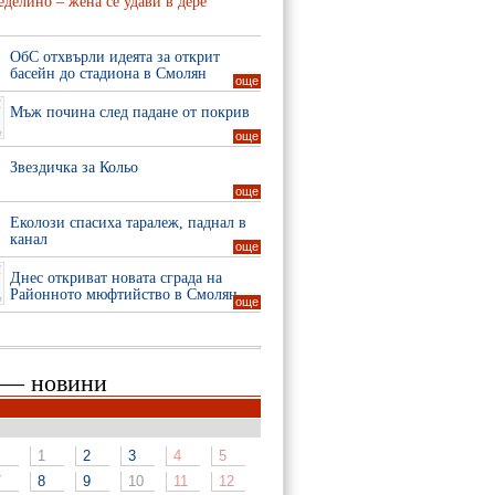
делино – жена се удави в дере
ОбС отхвърли идеята за открит
басейн до стадиона в Смолян
още
Мъж почина след падане от покрив
още
Звездичка за Кольо
още
Еколози спасиха таралеж, паднал в
канал
още
Днес откриват новата сграда на
Районното мюфтийство в Смолян
още
 — новини
1
2
3
4
5
7
8
9
10
11
12