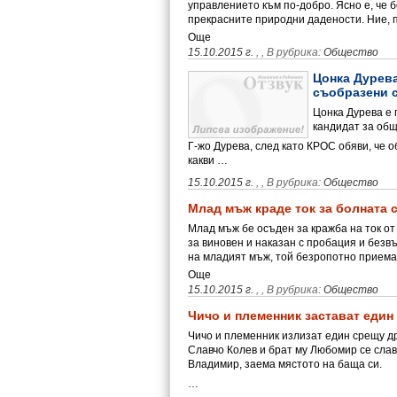
управлението към по-добро. Ясно е, че б
прекрасните природни дадености. Ние,
Още
15.10.2015 г.
,
, В рубрика:
Общество
Цонка Дурева
съобразени с
Цонка Дурева е
кандидат за общ
Г-жо Дурева, след като КРОС обяви, че 
какви …
15.10.2015 г.
,
, В рубрика:
Общество
Млад мъж краде ток за болната 
Млад мъж бе осъден за кражба на ток от
за виновен и наказан с пробация и безв
на младият мъж, той безропотно прием
Още
15.10.2015 г.
,
, В рубрика:
Общество
Чичо и племенник застават един
Чичо и племенник излизат един срещу др
Славчо Колев и брат му Любомир се слав
Владимир, заема мястото на баща си.
…