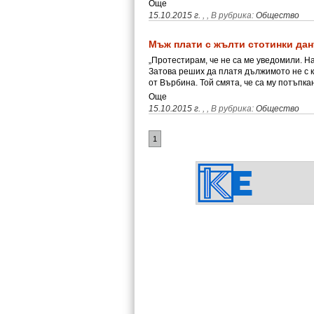
Още
15.10.2015 г.
,
, В рубрика:
Общество
Мъж плати с жълти стотинки дан
„Протестирам, че не са ме уведомили. Н
Затова реших да платя дължимото не с к
от Върбина. Той смята, че са му потъпк
Още
15.10.2015 г.
,
, В рубрика:
Общество
1