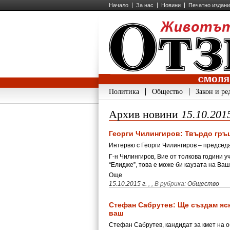
Начало
За нас
Новини
Печатно издан
Политика
Общество
Закон и ре
Архив новини
15.10.201
Георги Чилингиров: Твърдо гръц
Интервю с Георги Чилингиров – председ
Г-н Чилингиров, Вие от толкова години у
“Елидже”, това е може би каузата на Ва
Още
15.10.2015 г.
,
, В рубрика:
Общество
Стефан Сабрутев: Ще създам ясни
ваш
Стефан Сабрутев, кандидат за кмет на 