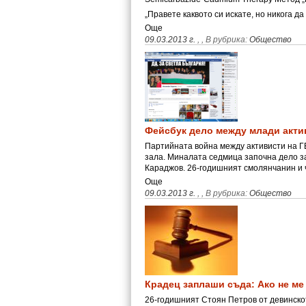
„Правете каквото си искате, но никога д
Още
09.03.2013 г.
,
, В рубрика:
Общество
Фейсбук дело между млади акти
Партийната война между активисти на Г
зала. Миналата седмица започна дело з
Караджов. 26-годишният смолянчанин и
Още
09.03.2013 г.
,
, В рубрика:
Общество
Крадец заплаши съда: Ако не ме
26-годишният Стоян Петров от девинско