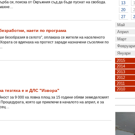
гърба си, поиска от Окръжния съд да бъде пуснат на свобода.
13
е махне…
20
27
Май
безработни, наети по програма
Април
ши безобразия в селото”, оплакаха се жители на населеното
Март
2
 Хората се вдигнаха на протест заради назначени съселяни по
Февруари
9
4
..
Януари
16
11
7
1
23
18
14
2015
8
Декември
2014
30
25
21
15
4
Декември
2013
Ноември
28
22
11
Декември
2012
Ноември
1
Октомври
7
29
18
Декември
2011
Ноември
Октомври
8
Септемвр
14
2
25
Декември
2010
Ноември
на тезгяха е и ДЛС "Извора"
Октомври
2
Септемвр
15
3
Август
21
9
Декември
5
Ноември
Октомври
ност за 9 000 ха ловна площ за 15 години обяви земеделският
3
Септемвр
9
4
Август
22
10
6
1
28
Юли
16
12
7
Процедурата, която ще приключи в началото на април, е за
Октомври
5
Септемвр
10
5
1
Август
16
11
7
29
Юли
17
есец…
13
8
23
Юни
19
14
3
6
Септемвр
12
7
Август
17
12
8
23
Юли
18
14
2
24
Юни
20
15
4
30
26
Май
21
10
6
1
13
Август
19
14
3
24
Юли
19
15
3
30
25
Юни
21
9
5
1
27
Май
22
11
7
28
Април
17
13
8
20
26
Юли
21
10
5
1
31
26
Юни
22
10
6
28
Май
16
12
8
29
Април
18
14
2
24
Март
20
15
27
4
28
Юни
17
12
8
29
Май
17
13
2
23
Април
19
15
3