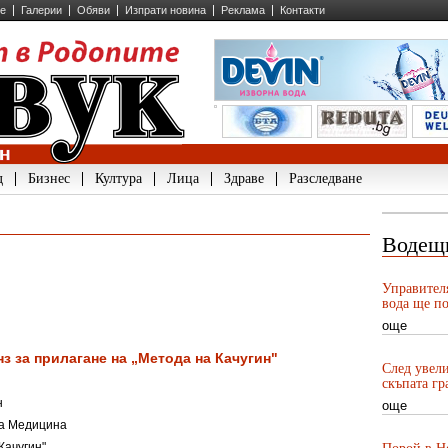
ие
Галерии
Обяви
Изпрати новина
Реклама
Контакти
д
Бизнес
Култура
Лица
Здраве
Разследване
Водещ
Управител
вода ще по
още
з за прилагане на „Метода на Качугин"
След увели
скъпата гр
н
още
на Медицина
Качугин"