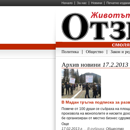
Начало
За нас
Новини
Печатно издан
Политика
Общество
Закон и ре
Архив новини
17.2.2013
В Мадан тръгна подписка за раз
Повече от 100 души се събраха на площа
произвола на монополите и ниските дохо
бе организиран от местно бизнес сдруж
Още
17.02.2013 г.
,
, В рубрика:
Общество