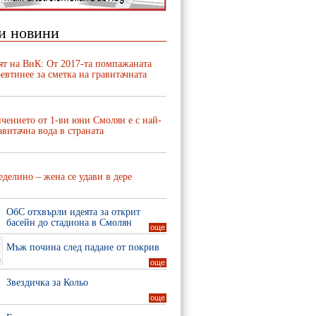
и новини
ят на ВиК: От 2017-та помпажаната
евтинее за сметка на гравитачната
чението от 1-ви юни Смолян е с най-
авитачна вода в страната
делино – жена се удави в дере
ОбС отхвърли идеята за открит
басейн до стадиона в Смолян
още
Мъж почина след падане от покрив
още
Звездичка за Кольо
още