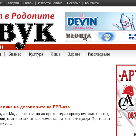
ие
Галерии
Обяви
Изпрати новина
Реклама
Контакти
д
Бизнес
Култура
Лица
Здраве
Разследване
валяне на договорите на ЕРП-ата
да в Мадан в петък, за да протестират срещу сметките за ток,
ди, които не стигат за елементарни човешки нужди. Протестът
ение. …