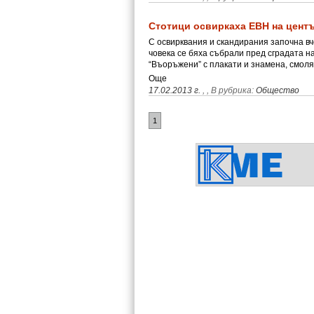
Стотици освиркаха ЕВН на цент
С освирквания и скандирания започна вч
човека се бяха събрали пред сградата н
“Въоръжени” с плакати и знамена, смо
Още
17.02.2013 г.
,
, В рубрика:
Общество
1