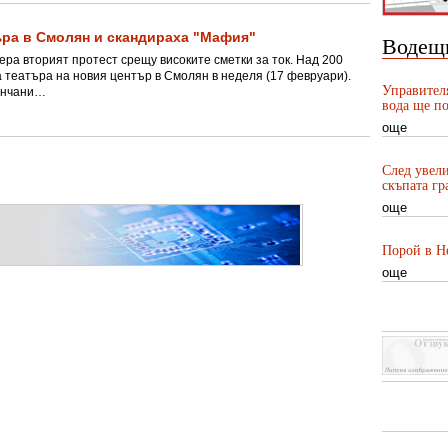
ъра в Смолян и скандираха "Мафия"
Водещ
ера вторият протест срещу високите сметки за ток. Над 200
а театъра на новия център в Смолян в неделя (17 февруари).
Управител
лянчани…
вода ще по
още
След увели
скъпата гр
още
Порой в Не
още