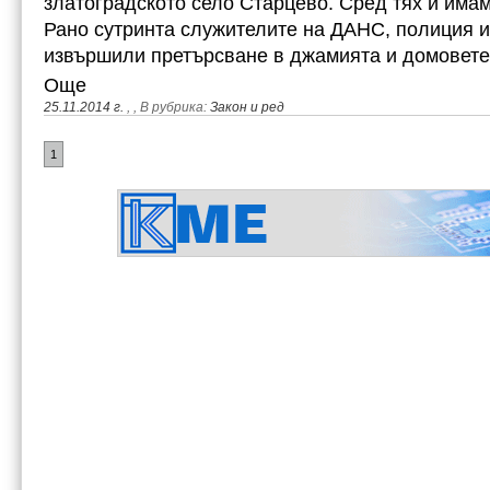
златоградското село Старцево. Сред тях и има
Рано сутринта служителите на ДАНС, полиция и
извършили претърсване в джамията и домовете
Още
25.11.2014 г.
,
, В рубрика:
Закон и ред
1