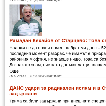
25.11.2014 г.
,
, В рубрика:
Закон и ред
Рамадан Кехайов от Старцево: Това с
Наложи се да правя помен на брат ми днес – 52 
последния момент разбрах, че имамът е прибра
районния мюфтия, не знаеше нищо. Това са без
Доколкото знам, ние като данъкоплатци плащ
Още
25.11.2014 г.
,
, В рубрика:
Закон и ред
ДАНС удари за радикален ислям и в С
задържани
Трима са били задържани при днешната спецоп