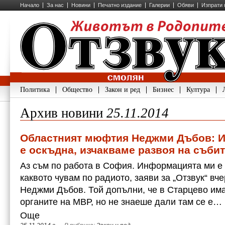
Начало
За нас
Новини
Печатно издание
Галерии
Обяви
Изпрати 
Политика
Общество
Закон и ред
Бизнес
Култура
Архив новини
25.11.2014
Областният мюфтия Неджми Дъбов: 
е оскъдна, изчакваме развоя на съби
Аз съм по работа в София. Информацията ми е 
каквото чувам по радиото, заяви за „Отзвук“ в
Неджми Дъбов. Той допълни, че в Старцево им
органите на МВР, но не знаеше дали там се е…
Още