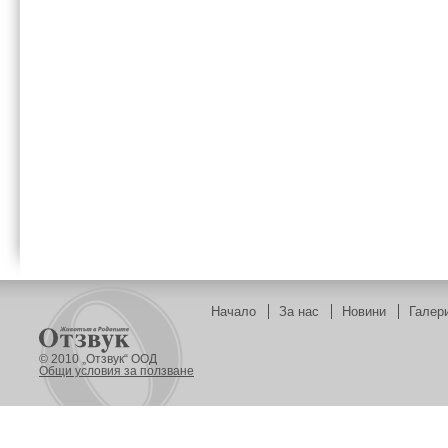
Начало
За нас
Новини
Галер
© 2010 „Отзвук“ ООД
Общи условия за ползване