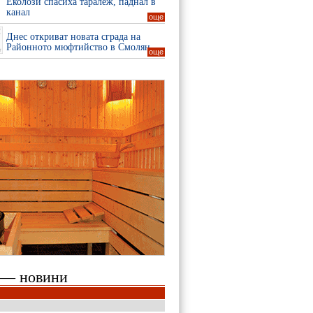
Еколози спасиха таралеж, паднал в
канал
още
Днес откриват новата сграда на
Районното мюфтийство в Смолян
още
 — новини