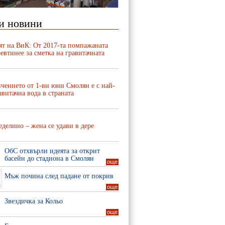
и новини
ят на ВиК: От 2017-та помпажаната
евтинее за сметка на гравитачната
чението от 1-ви юни Смолян е с най-
авитачна вода в страната
делино – жена се удави в дере
ОбС отхвърли идеята за открит
басейн до стадиона в Смолян
още
Мъж почина след падане от покрив
още
Звездичка за Кольо
още