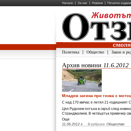
Начало
За нас
Новини
Печатно издан
Политика
Общество
Закон и ре
Архив новини
11.6.2012
Младеж загина при гонка с мото
С над 170 км/час е летял 21-годишният 
Цял Рудозем потъна в скръб след новин
Странджалиев. В четвъртък привечер св
Още
11.06.2012 г.
,
, В рубрика:
Общество