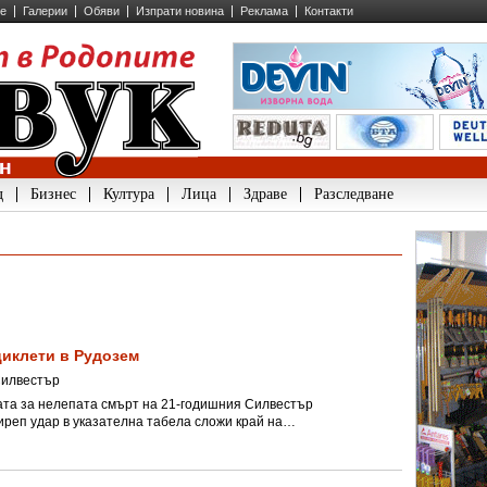
ие
Галерии
Обяви
Изпрати новина
Реклама
Контакти
д
Бизнес
Култура
Лица
Здраве
Разследване
циклети в Рудозем
Силвестър
ата за нелепата смърт на 21-годишния Силвестър
иреп удар в указателна табела сложи край на…