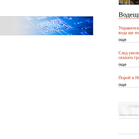
Водещ
Управител
вода ще по
още
След увели
скъпата гр
още
Порой в Не
още