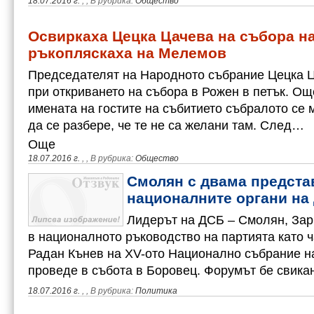
18.07.2016 г.
,
, В рубрика:
Общество
Освиркаха Цецка Цачева на събора на
ръкопляскаха на Мелемов
Председателят на Народното събрание Цецка Ц
при откриването на събора в Рожен в петък. Ощ
имената на гостите на събитието събралото се
да се разбере, че те не са желани там. След…
Още
18.07.2016 г.
,
, В рубрика:
Общество
Смолян с двама предста
националните органи на
Лидерът на ДСБ – Смолян, Зар
в националното ръководство на партията като ч
Радан Кънев на XV-ото Национално събрание на
проведе в събота в Боровец. Форумът бе свика
18.07.2016 г.
,
, В рубрика:
Политика