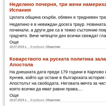
Неделино почерня, три жени намериха
Испания
Цялата община скърби, обявен е тридневен тра
Неделино е в невиждан досега траур. Новината,
починали, а други две са в тежко състояние по
градчето. Вече четвърти ден всички свеждат гл
Още
18.07.2016 г.
,
, В рубрика:
Общество
Коварството на руската политика зала
Апостола
На днешната дата преди 179 години в Карлово
Кунчев, който ще остане в българската история
Апостолът на свободата. Неговата мечта за чист
която всички да имат равни права,…
Още
18.07.2016 г.
,
, В рубрика:
Общество