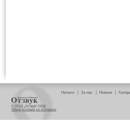
Начало
За нас
Новини
Галер
© 2010 „Отзвук“ ООД
Общи условия за ползване