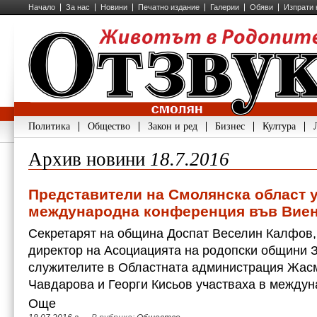
Начало
За нас
Новини
Печатно издание
Галерии
Обяви
Изпрати 
Политика
Общество
Закон и ред
Бизнес
Култура
Архив новини
18.7.2016
Представители на Смолянска област у
международна конференция във Вие
Секретарят на община Доспат Веселин Калфов,
директор на Асоциацията на родопски общини 
служителите в Областната администрация Жас
Чавдарова и Георги Кисьов участваха в межд
Още