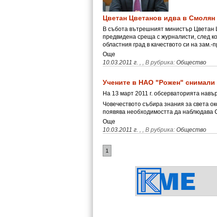
Цветан Цветанов идва в Смолян
В събота вътрешният министър Цветан Ц
предвидена среща с журналисти, след к
областния град в качеството си на зам.
Още
10.03.2011 г.
,
, В рубрика:
Общество
Учените в НАО "Рожен" снимали
На 13 март 2011 г. обсерваторията навъ
Човечеството събира знания за света ок
появява необходимостта да наблюдава 
Още
10.03.2011 г.
,
, В рубрика:
Общество
1