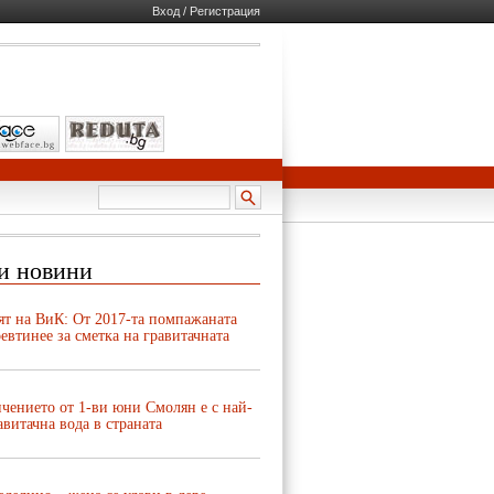
Вход / Регистрация
и новини
ят на ВиК: От 2017-та помпажаната
евтинее за сметка на гравитачната
чението от 1-ви юни Смолян е с най-
авитачна вода в страната