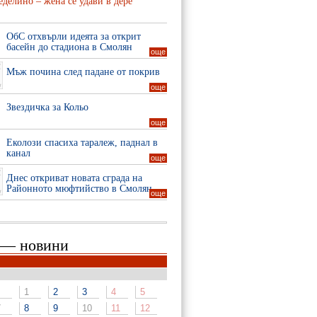
делино – жена се удави в дере
ОбС отхвърли идеята за открит
басейн до стадиона в Смолян
още
Мъж почина след падане от покрив
още
Звездичка за Кольо
още
Еколози спасиха таралеж, паднал в
канал
още
Днес откриват новата сграда на
Районното мюфтийство в Смолян
още
 — новини
1
2
3
4
5
7
8
9
10
11
12