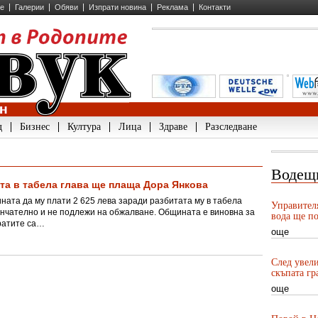
ие
Галерии
Обяви
Изпрати новина
Реклама
Контакти
д
Бизнес
Култура
Лица
Здраве
Разследване
Водещ
ита в табела глава ще плаща Дора Янкова
та да му плати 2 625 лева заради разбитата му в табела
Управител
ончателно и не подлежи на обжалване. Общината е виновна за
вода ще по
ратите са…
още
След увели
скъпата гр
още