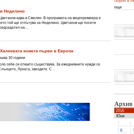
Порой в Не
още
 и Неделино
ветанов идва в Смолян. В програмата на вицепремиера е
оето той ще отпътува за Неделино. Цветанов ще посети
-председател на…
 Халеевата комета първи в Европа
ршва 30 години
оло себе си откакто съществува. За ежедневните нужди се
Слънцето, Луната, звездите. С…
Архив
2016
Юни
6