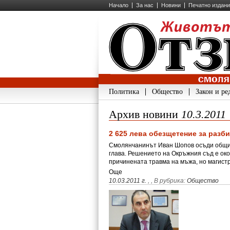
Начало
За нас
Новини
Печатно издан
Политика
Общество
Закон и ре
Архив новини
10.3.2011
2 625 лева обезщетение за разб
Смолянчанинът Иван Шопов осъди община
глава. Решението на Окръжния съд е ок
причинената травма на мъжа, но магист
Още
10.03.2011 г.
,
, В рубрика:
Общество