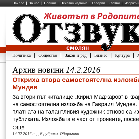
Начало
За нас
Новини
Печатно издание
Галерии
Обяви
Изпрати 
Политика
Общество
Закон и ред
Бизнес
Култура
Архив новини
14.2.2016
Откриха втора самостоятелна изложб
Мундев
За втори път читалище „Кирил Маджаров” в ква
на самостоятелна изложба на Гавраил Мундев.
платната на талантливия художник отново са и
публиката. Изложбата е част от проявите, посв
Още
14.02.2016 г.
,
, В рубрика:
Общество