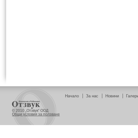
Начало
За нас
Новини
Галер
© 2010 „Отзвук“ ООД
Общи условия за ползване