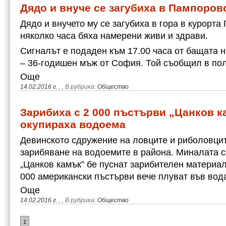
Дядо и внуче се загубиха в Пампорово
Дядо и внучето му се загубиха в гора в курорта
няколко часа бяха намерени живи и здрави.
Сигналът е подаден към 17.00 часа от бащата 
– 36-годишен мъж от София. Той съобщил в по
Още
14.02.2016 г.
,
, В рубрика:
Общество
Зарибиха с 2 000 пъстърви „Цанков 
окупираха водоема
Девинското сдружение на ловците и риболовци
зарибяване на водоемите в района. Миналата 
„Цанков камък” бе пуснат зарибителен материал
000 американски пъстърви вече плуват във вод
Още
14.02.2016 г.
,
, В рубрика:
Общество
1