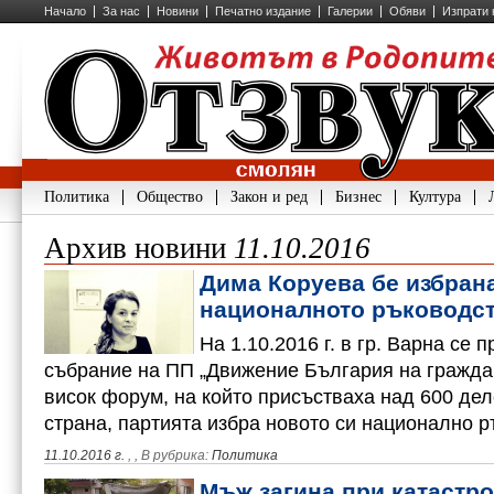
Начало
За нас
Новини
Печатно издание
Галерии
Обяви
Изпрати 
Политика
Общество
Закон и ред
Бизнес
Култура
Архив новини
11.10.2016
Дима Коруева бе избрана
националното ръководст
На 1.10.2016 г. в гр. Варна се
събрание на ПП „Движение България на граждан
висок форум, на който присъстваха над 600 деле
страна, партията избра новото си национално ръ
11.10.2016 г.
,
, В рубрика:
Политика
Мъж загина при катастр