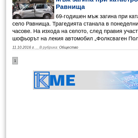
Равнища
69-годишен мъж загина при ка
село Равнища. Трагедията станала в понеделн
часове. На изхода на селото, след правия учас
шофьорът на лекия автомобил „Фолксваген Пол
11.10.2016 г.
,
, В рубрика:
Общество
1