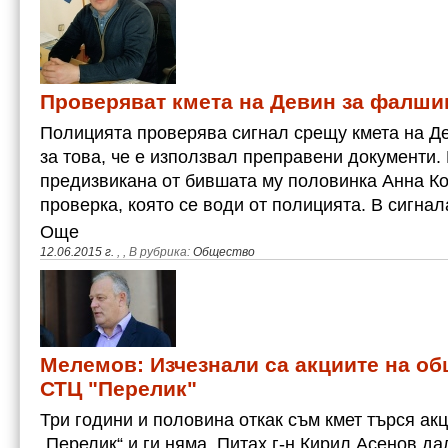
Проверяват кмета на Девин за фалши
Полицията проверява сигнал срещу кмета на Д
за това, че е използвал преправени документи.
предизвикана от бившата му половинка Анна К
проверка, която се води от полицията. В сигна
Още
12.06.2015 г.
,
, В рубрика:
Общество
Мелемов: Изчезнали са акциите на о
СТЦ "Перелик"
Три години и половина откак съм кмет търся ак
„Перелик“ и ги няма. Питах г-н Кирил Асенов да