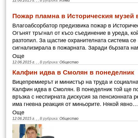
12.06.2015 г.
,
, В рубрика:
Изяви
Пожар пламна в Историческия музей 
Влагоабсорбатор предизвика пожар в Историче
Огънят тръгнал от късо съединение в уреда, кой
разтопил. За щастие охранителната система се
сигнализирала в пожарната. Заради бързата н
Още
12.06.2015 г.
,
, В рубрика:
Общество
Калфин идва в Смолян в понеделник
Вицепремиерът и министър на труда и социалн
Калфин идва в Смолян. В понеделник той ще по
връзка с неспирната дискусия за пенсионната 
има гневна реакция от миньорите. Някой явно…
Още
12.06.2015 г.
,
, В рубрика:
Общество