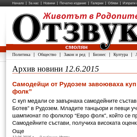
Начало
За нас
Новини
Печатно издание
Галерии
Обяви
Изпрати 
Политика
Общество
Закон и ред
Бизнес
Култура
Архив новини
12.6.2015
Самодейци от Рудозем завоюваха куп
фолк”
С куп медали се завърнаха самодейните състав
Ботев” в Рудозем. Младите танцьори и певци у
шампионат по фолклор “Евро фолк”, който се п
Самодейните състави, получиха високата оцен
Още