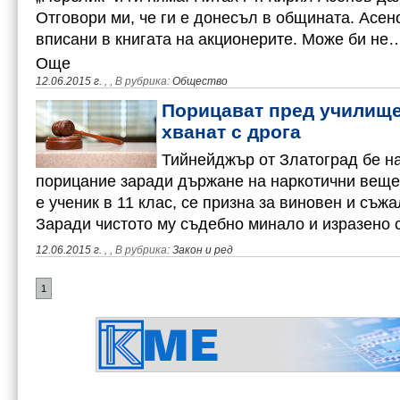
Отговори ми, че ги е донесъл в общината. Асено
вписани в книгата на акционерите. Може би не
Още
12.06.2015 г.
,
, В рубрика:
Общество
Порицават пред училище
хванат с дрога
Тийнейджър от Златоград бе н
порицание заради държане на наркотични веще
е ученик в 11 клас, се призна за виновен и съжа
Заради чистото му съдебно минало и изразено
12.06.2015 г.
,
, В рубрика:
Закон и ред
1