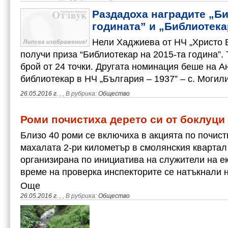
Раздадоха наградите „Би
годината” и „Библиотека
Нели Хаджиева от НЧ „Христо Б
получи приза “Библиотекар на 2015-та година”. 
брой от 24 точки. Другата номинация беше на 
библиотекар в НЧ „България – 1937” – с. Могил
26.05.2016 г.
,
, В рубрика:
Общество
Роми почистиха дерето си от боклуци
Близо 40 роми се включиха в акцията по почист
махалата 2-ри километър в смолянския квартал 
организирана по инициатива на служители на е
време на проверка инспекторите се натъкнали
Още
26.05.2016 г.
,
, В рубрика:
Общество