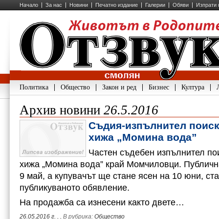
Начало
За нас
Новини
Печатно издание
Галерии
Обяви
Изпрати 
Политика
Общество
Закон и ред
Бизнес
Култура
Архив новини
26.5.2016
Съдия-изпълнител поиска
хижа „Момина вода”
Частен съдебен изпълнител пои
хижа „Момина вода” край Момчиловци. Публичн
9 май, а купувачът ще стане ясен на 10 юни, ст
публикуваното обявление.
На продажба са изнесени както двете…
26.05.2016 г.
,
, В рубрика:
Общество