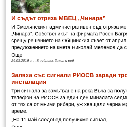
И съдът отряза МВЕЦ „Чинара”
И Смолянският административен съд отряза м
„Чинара”. Собственикът на фирмата Росен Багр
срещу решението на Общинския съвет от април,
предложението на кмета Николай Мелемов да 
Още
26.05.2016 г.
,
, В рубрика:
Закон и ред
Заляха със сигнали РИОСВ заради тр
инсталация
Три сигнала за замътване на река Въча са полу
телефон на РИОСВ за един ден миналата седми
от тях са от мними рибари, уж хващали черна м
време.
„На 11 май следобед получихме сигнал,…