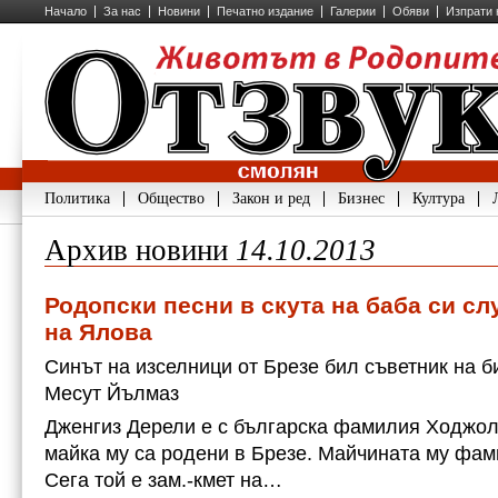
Начало
За нас
Новини
Печатно издание
Галерии
Обяви
Изпрати 
Политика
Общество
Закон и ред
Бизнес
Култура
Архив новини
14.10.2013
Родопски песни в скута на баба си сл
на Ялова
Синът на изселници от Брезе бил съветник на 
Месут Йълмаз
Джeнгиз Дерели е с българска фамилия Ходжол
майка му са родени в Брезе. Майчината му фам
Сега той е зам.-кмет на…