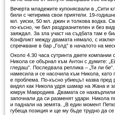
Вечерта младежите купонясвали в „Сити кл
На 27 септември се навършват 9 месеца от убийството на
Никола.
били с четирима свои приятели. 19-годишн
мл. уиски, 50 мл. джин и толкова водка. С
по-късно, че бил раздразнителен и без ви
заяждал. За зла участ на съдбата там е би
Конфликт между двамата нямало, с изклю
спречкване в бар „Голд” в началото на мес
Около 4.30 часа сутринта двете компании с
Никола се обърнал към Антон с думите: „Е
гледаш”. Последвала реплика – „Ти ли бе”
намесила и се насочила към Никола, като 
е проблема. По-късно убиецът казва пред 
видял как Никола удря шамар на Жана и за
юмрук Мавродиев. Двамата се нахвърлили
започнали да си разменят удари. Никола п
и паднали на земята. „В един момент Петко
губеща позиция и ще му бъде трудно да се