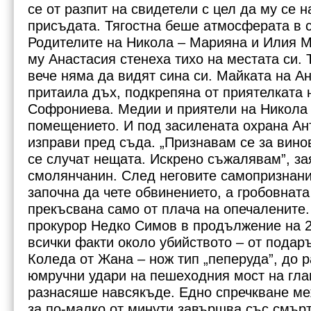
се от разпит на свидетели с цел да му се н
присъдата. Тягостна беше атмосферата в 
Родителите на Никола – Марияна и Илия М
му Анастасия стенеха тихо на местата си. Т
вече няма да видят сина си. Майката на А
притаила дъх, подкрепяна от приятелката 
Софрониева. Медии и приятели на Никола
помещението. И под засилената охрана Ан
изправи пред съда. „Признавам се за винов
С белезници и под засилена охрана подсъдимият бе доведен в
се случат нещата. Искрено съжалявам”, за
залата.
смолянчанин. След неговите самопризнан
започна да чете обвинението, а гробовнат
прекъсвана само от плача на опечалените.
прокурор Недко Симов в продължение на 2
всички факти около убийството – от подаръ
Коледа от Жана – нож тип „пеперуда”, до 
юмручни удари на пешеходния мост на глав
разнасяше навсякъде. Едно спречкване м
за по-малко от минути завършва със смърт