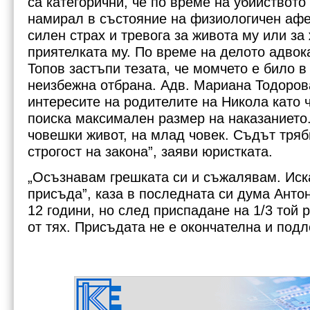
са категорични, че по време на убийството
намирал в състояние на физиологичен афек
силен страх и тревога за живота му или за
приятелката му. По време на делото адвок
Топов застъпи тезата, че момчето е било в
неизбежна отбрана. Адв. Мариана Тодоров
интересите на родителите на Никола като 
поиска максимален размер на наказанието.
човешки живот, на млад човек. Съдът тря
строгост на закона”, заяви юристката.
„Осъзнавам грешката си и съжалявам. Ис
присъда”, каза в последната си дума Антон
12 години, но след приспадане на 1/3 той 
от тях. Присъдата не е окончателна и под