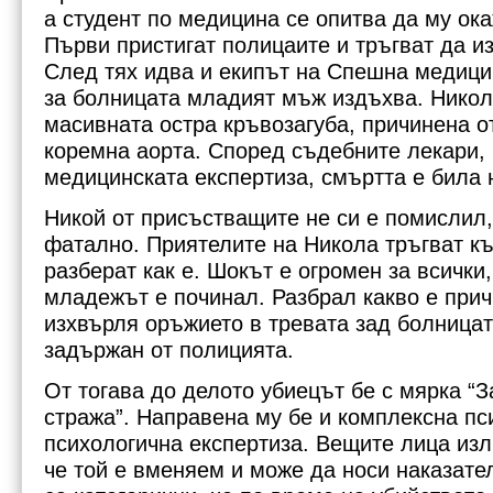
а студент по медицина се опитва да му ок
Първи пристигат полицаите и тръгват да и
След тях идва и екипът на Спешна медици
за болницата младият мъж издъхва. Никол
масивната остра кръвозагуба, причинена о
коремна аорта. Според съдебните лекари, 
медицинската експертиза, смъртта е била 
Никой от присъстващите не си е помислил,
фатално. Приятелите на Никола тръгват къ
разберат как е. Шокът е огромен за всички,
младежът е починал. Разбрал какво е прич
изхвърля оръжието в тревата зад болницат
задържан от полицията.
От тогава до делото убиецът бе с мярка “
стража”. Направена му бе и комплексна пс
психологична експертиза. Вещите лица изл
че той е вменяем и може да носи наказател