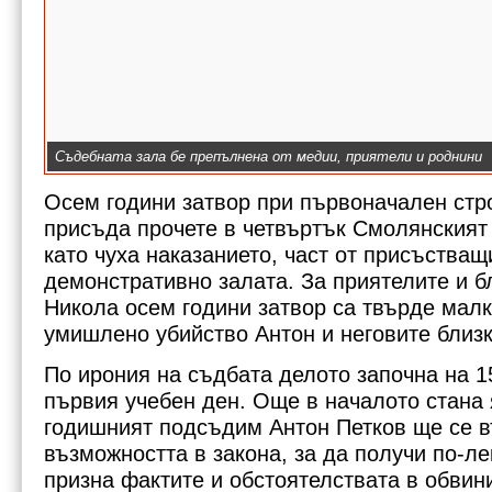
Съдебната зала бе препълнена от медии, приятели и роднини
Осем години затвор при първоначален стр
присъда прочете в четвъртък Смолянският
като чуха наказанието, част от присъстващ
демонстративно залата. За приятелите и б
Никола осем години затвор са твърде малк
умишлено убийство Антон и неговите близки
По ирония на съдбата делото започна на 1
първия учебен ден. Още в началото стана я
годишният подсъдим Антон Петков ще се в
възможността в закона, за да получи по-ле
Антон Петков пред съда
призна фактите и обстоятелствата в обвини