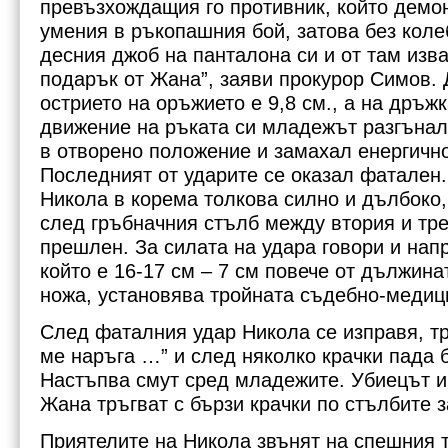
превъзхождащия го противник, който демо
умения в ръкопашния бой, затова без коле
десния джоб на панталона си и от там изв
подарък от Жана”, заяви прокурор Симов.
острието на оръжието е 9,8 см., а на дръж
движение на ръката си младежът разгънал
в отворено положение и замахал енергично
Последният от ударите се оказал фатален
Никола в корема толкова силно и дълбоко,
след гръбначния стълб между втория и тр
прешлен. За силата на удара говори и нап
който е 16-17 см – 7 см повече от дължина
ножа, установява тройната съдебно-медиц
След фаталния удар Никола се изправя, тр
ме наръга …” и след няколко крачки пада 
Настъпва смут сред младежите. Убиецът и
Жана тръгват с бързи крачки по стълбите з
Приятелите на Никола звънят на спешния 