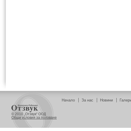
Начало
За нас
Новини
Галер
© 2010 „Отзвук“ ООД
Общи условия за ползване