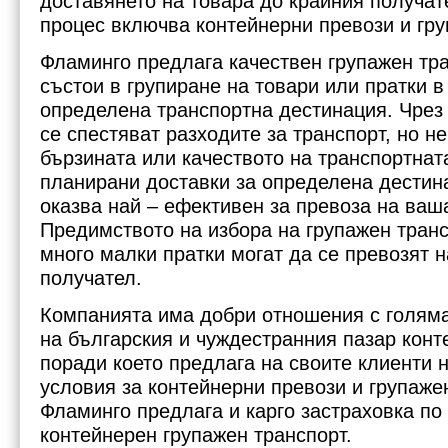
доставянето на товара до крайния получате
процес включва контейнерни превози и гру
Фламинго предлага качествен групажен тра
състои в групиране на товари или пратки в
определена транспортна дестинация. Чрез
се спестяват разходите за транспорт, но не
бързината или качеството на транспортната
планирани доставки за определена дестина
оказва най – ефективен за превоза на ваша
Предимството на избора на групажен транс
много малки пратки могат да се превозят 
получател.
Компанията има добри отношения с голяма
на българския и чуждестранния пазар конт
поради което предлага на своите клиенти н
условия за контейнерни превози и групаже
Фламинго предлага и карго застраховка по
контейнерен групажен транспорт.