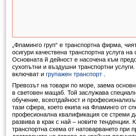
„Фламинго груп“ е транспортна фирма, чият
осигури качествена транспортна услуга на 
Основната й дейност е насочена към пред
сухопътни и въздушни транспортни услуги. 
включват и
групажен транспорт
.
Превозът на товари по море, заема основн
в световен мащаб. Той заслужава специал
обучение, всеотдайност и професионализъ
тази сфера, което екипa на Фламинго от сп
професионална квалификация се стреми д
развива в крак с най – новите тенденции.
транспортна схема от натоварването при 